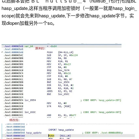
以后脚本会把 ＢＬ ｎｕｌｌｓｕｂ＿４（nullsub_1也行)也成BL
hasp_update,这样当程序调用加密锁时（一般第一就是hasp_login_
scope)就会先来到hasp_update,下一步修改hasp_update字节，实
现dlopen加载另外一个so。