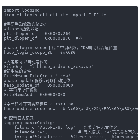
import
 logging
from
 elftools.elf.elffile 
import
 ELFFile
#需要手动修改的仅2处
#dlopen函数地址
plt_dlopen_of = 
0x00007264
plt_dlopen_of = 
0x00005B70
#老
#hasp_login_scope中找个空调函数，IDA辅助找合适位置
hasp_login_scope_BL = 
0xA6B0
#固定或可以自动定位的
FileOrg = 
"libhasp_android_xxxx.so"
#新生成的文件
FileNew = FileOrg + 
".new"
#hasp_update偏移,可以自动定位
hasp_update_of = 
0x00000000
# 字符串所在偏移
FileNameAdd = 
0x00000000
#字节码补丁可实现调用id_xxx1.so
hasp_update_code_new = 
b'\x00\x48\x2D\xE9\x0D\xB0\xA0
# 配置日志记录
logging.basicConfig(
    filename=
'AutoFixSo.log'
,  
# 指定日志文件名
    filemode=
'w'
,            
# 写入模式，'w'表示覆盖写入
format
=
'%(asctime)s - %(levelname)s - %(message)s