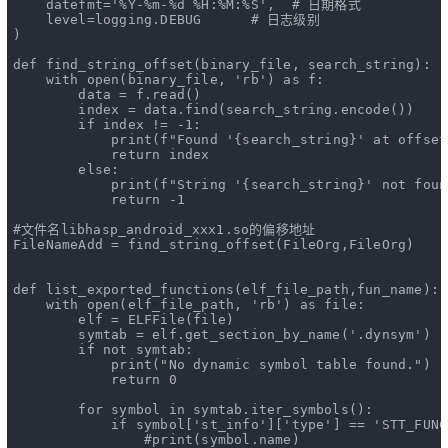
    datefmt=
'%Y-%m-%d %H:%M:%S'
,  
# 日期格式
    level=logging.DEBUG      
# 日志级别
)
def
find_string_offset
(
binary_file, search_string
):
with
open
(binary_file, 
'rb'
) 
as
 f:
        data = f.read()
        index = data.find(search_string.encode())
if
 index != -
1
:
print
(
f"Found '{search_string}' at offset
return
 index
else
:
print
(
f"String '{search_string}' not foun
return
 -
1
#文件名libhasp_android_xxx1.so的偏移地址
FileNameAdd = find_string_offset(FileOrg,FileOrg)
def
list_exported_functions
(
elf_file_path,fun_name
):
with
open
(elf_file_path, 
'rb'
) 
as
 file:
        elf = ELFFile(file)
        symtab = elf.get_section_by_name(
'.dynsym'
)
if
not
 symtab:
print
(
"No dynamic symbol table found."
)
return
0
for
 symbol 
in
 symtab.iter_symbols():
if
 symbol[
'st_info'
][
'type'
] == 
'STT_FUNC
#print(symbol.name)