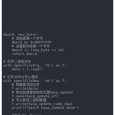
dword, new_byte
):
# 清除高第一个字节
    dword &= 
0x00FFFFFF
# 设置新的高第一个字节
    dword |= (new_byte << 
24
)
return
 dword   
# 打开二进制文件
with
open
(FileOrg, 
'rb'
) 
as
 f:
    data = f.read()
# 打开文件以写入模式
with
open
(FileNew, 
'wb'
) 
as
 f:
# 将数据写回文件
    f.write(data)
# 移动到需要修改的位置hasp_update
    f.seek(hasp_update_of)
# 写入新的二进制数据
    f.write(hasp_update_code_new)
print
(
f"patch hasp_update done"
)