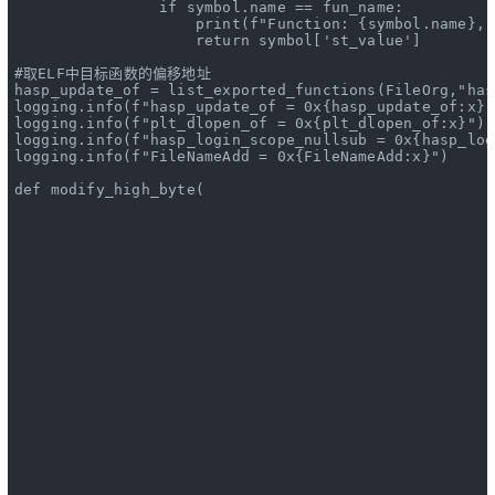
if
 symbol.name == fun_name:
print
(
f"Function: {symbol.name}, 
return
 symbol[
'st_value'
]
#取ELF中目标函数的偏移地址
hasp_update_of = list_exported_functions(FileOrg,
"has
logging.info(
f"hasp_update_of = 0x{hasp_update_of:x}"
logging.info(
f"plt_dlopen_of = 0x{plt_dlopen_of:x}"
)
logging.info(
f"hasp_login_scope_nullsub = 0x{hasp_log
logging.info(
f"FileNameAdd = 0x{FileNameAdd:x}"
)
def
modify_high_byte
(