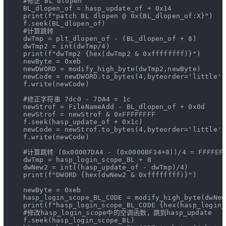
#修正 BL dlopen
    BL_dlopen_of = hasp_update_of + 
0x14
print
(
f"patch BL dlopen @ 0x{BL_dlopen_of:X}"
)
    f.seek(BL_dlopen_of)
#计算跳转
    dwTmp = plt_dlopen_of - (BL_dlopen_of + 
8
)
    dwTmp2 = 
int
(dwTmp/
4
)
print
(
f"dwTmp2 {
hex
(dwTmp2 & 
0xffffffff
)}"
)
    newByte = 
0xeb
    newDWORD = modify_high_byte(dwTmp2,newByte) 
    newCode = newDWORD.to_bytes(
4
,byteorder=
'little'
)
    f.write(newCode)
#修正字符串 7dc0 - 7DA4 = 1c
    newStrof = FileNameAdd - BL_dlopen_of + 
0x0d
    newStrof = newStrof & 
0xFFFFFFFF
    f.seek(hasp_update_of + 
0x1c
)
    newCode = newStrof.to_bytes(
4
,byteorder=
'little'
)
    f.write(newCode)
#计算跳转 (0x00007DA4 - (0x0000BF34+8))/4 = FFFFEF
    dwTmp = hasp_login_scope_BL + 
8
    dwNew2 = 
int
((hasp_update_of - dwTmp)/
4
)
print
(
f"DWORD {
hex
(dwNew2 & 
0xffffffff
)}"
)
    newByte = 
0xeb
    hasp_login_scope_BL_CODE = modify_high_byte(dwNew
print
(
f"hasp_login_scope_BL_CODE {
hex
(hasp_login_
#修改hasp_login_scope中的空调函数，跳到hasp_update   
    f.seek(hasp_login_scope_BL)