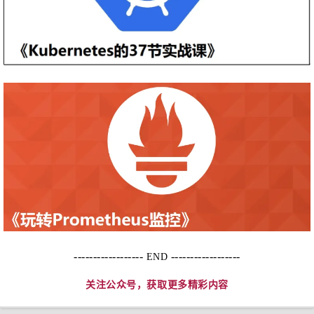
------------------
------------------
END
关注公众号，获取更多精彩内容