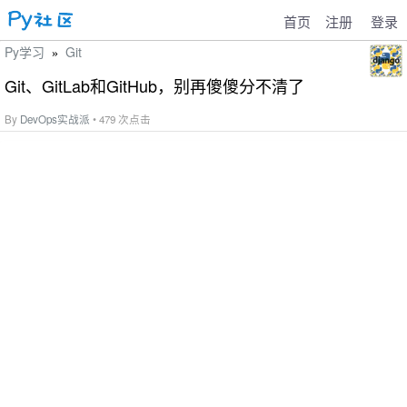
首页
注册
登录
Py学习
Git
»
Git、GitLab和GitHub，别再傻傻分不清了
By
DevOps实战派
• 479 次点击