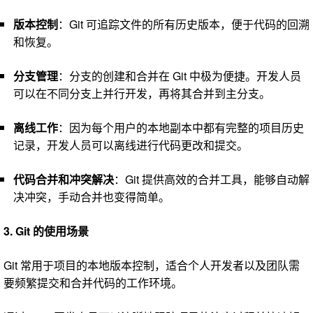
版本控制
：Git 可追踪文件的所有历史版本，便于代码的回溯
和恢复。
分支管理
：分支的创建和合并在 Git 中极为便捷。开发人员
可以在不同分支上并行开发，再将其合并到主分支。
离线工作
：因为每个用户的本地副本中都有完整的项目历史
记录，开发人员可以离线进行代码更改和提交。
代码合并和冲突解决
：Git 提供高效的合并工具，能够自动解
决冲突，手动合并也变得简单。
3. Git 的使用场景
Git 常用于项目的本地版本控制，适合个人开发者以及团队需
要频繁提交和合并代码的工作环境。