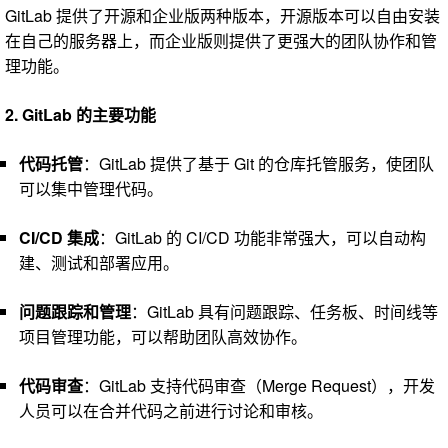
GitLab 提供了开源和企业版两种版本，开源版本可以自由安装
在自己的服务器上，而企业版则提供了更强大的团队协作和管
理功能。
2. GitLab 的主要功能
代码托管
：GitLab 提供了基于 Git 的仓库托管服务，使团队
可以集中管理代码。
CI/CD 集成
：GitLab 的 CI/CD 功能非常强大，可以自动构
建、测试和部署应用。
问题跟踪和管理
：GitLab 具有问题跟踪、任务板、时间线等
项目管理功能，可以帮助团队高效协作。
代码审查
：GitLab 支持代码审查（Merge Request），开发
人员可以在合并代码之前进行讨论和审核。