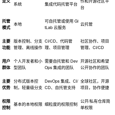
定义
作和开源社区平
系统
集成代码托管平台
台
托管
可自托管或使用 Gi
本地
云托管
模式
tLab 云服务
主要
版本控制、分支
CI/CD、代码管
社区协作、项目
功能
管理、离线操作
理、项目管理
管理、CI/CD
用户
个人开发者和小
需要自托管和 Dev
开源社区和希望
群体
型团队
Ops 集成的团队
公开协作的团队
主要
分布式版本控
DevOps 集成、CI/
全球社区，开源
优势
制，轻量级分支
CD、自托管支持
项目，协作便捷
权限
公开/私有仓库简
基本的本地权限
细粒度的权限控制
控制
单权限