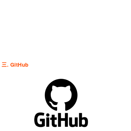
三. GitHub