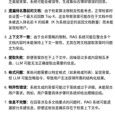
乏直接答案，系统可能会被误导，生成看似合理却错误的回答。
遗漏排名靠前的文档：
由于检索算法限制及性能考虑，正常检索时
会设置一个最大召回数 Top K，这会导致答案可能存在于文档中但
未被选入排名前 K 的结果（K 为系统设定的返回文档数量）而未能
呈现给用户。
上下文不一致：
由于合并策略的限制，RAG 系统可能在整合多个
文档内容时未能保持上下文一致性，尤其在跨文档提取答案时问题
尤为突出。
提取失败：
即便答案存在于上下文中，因噪音过多或内容相互矛
盾，LLM 可能无法正确提取出需要的信息。
格式问题：
某些问题需要以特定格式（如表格或列表）呈现答案，
但 LLM 可能忽略指令，导致用户无法获得所需的结构化结果。
特异性错误：
系统生成的答案可能过于笼统或过于详细，未能契合
用户需求。例如，用户需要具体步骤时系统却给出模糊总结。
信息不完整：
在回答涉及多文档要点的问题时，RAG 系统可能遗
漏部分关键信息，即便这些信息确实存在于检索上下文中。