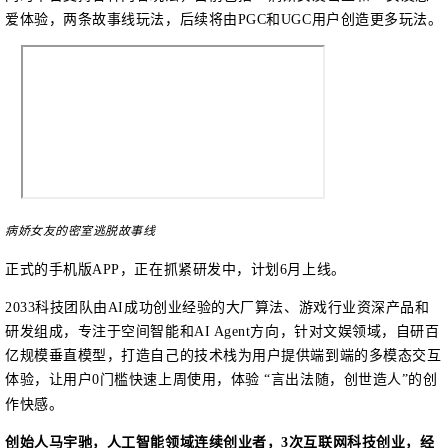
爱体验
，两条故事线玩法，后续将由
PGC和UGC用户创造更多玩法。
病娇女友的密室逃脱故事线
正式的手机版
APP，正在抓紧研发中，计划6月上线。
2033科技团队由AI成功创业经验的大厂算法、游戏行业资深产品和
研发组成，专
注于空间智能和
AI Agent
方向
，
针对文娱领域，自研百
亿规模垂直模型，打造自己的技术栈为用户提供端到端的多模态交互
体验，让用户
0门槛快速上周使用，体验 “言出法随，创世造人”的创
作快感。
创始人马宇驰，人工智能领域连续创业者，
3次互联网科技创业，经