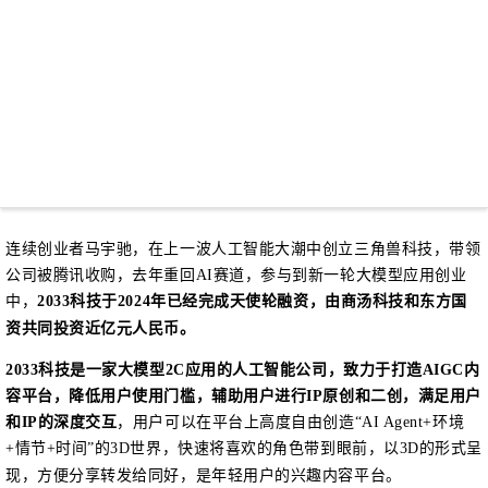
连续创业者马宇驰，在上一波人工智能大潮中创立三角兽科技，带领
公司被腾讯收购，去年重回
AI赛道，参与到新一轮大模型应用创业
中，
2033科技
于
2024
年
已经完成天使轮融资，由商汤科技和东方国
资共同投资近亿元
人民币。
2033科技
是一家大模型
2C应用的人工智能公
司，
致力于打造
AIGC内
容平台，降低用户使用门槛，辅
助用户进行
IP原创和二创，
满足用户
和
IP的深度交互
，
用户可以在
平台上
高度自由
创造
“AI Agent+环境
+情节+时间”的3D世界，
快速
将
喜欢的角色带到眼前，以
3D的形式呈
现，方便分享转发给同好，是
年轻用户的兴趣
内容平台。