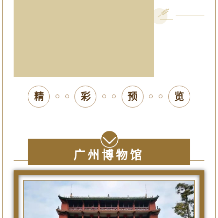
精
彩
预
览
广州博物馆