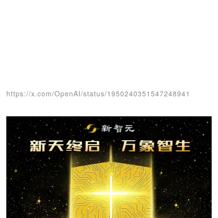
https://x.com/OpenAI/status/1950240351547248941