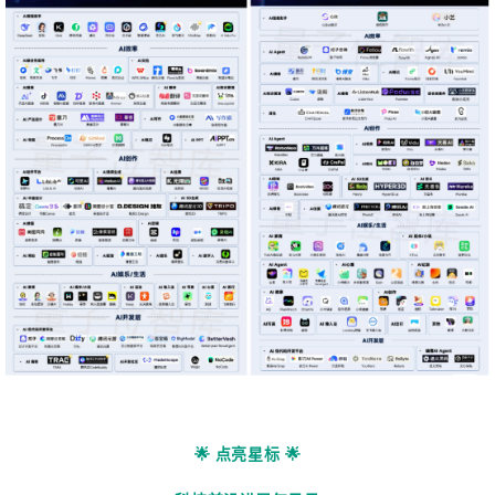
🌟 点亮星标 🌟