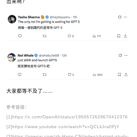
出来啊？
大家都等不及了……
参考链接：
[1]https://x.com/OpenAI/status/1950572629670412376
[2]https://www.youtube.com/watch?v=QCLkJra0PjY
[3]https://openai.com/zh-Hans-CN/index/chatgpt-study-