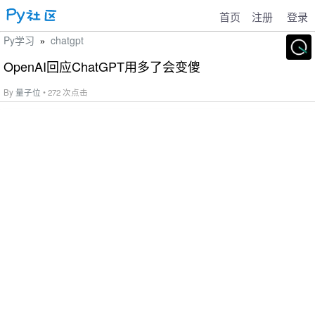
首页
注册
登录
Py学习
chatgpt
»
OpenAI回应ChatGPT用多了会变傻
By
量子位
• 272 次点击