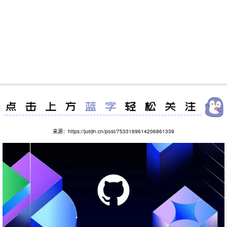
来源：https://juejin.cn/post/7533169614206861339