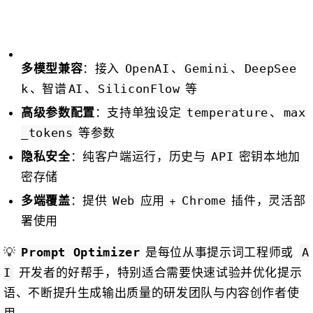
：接入
、
、
多模型兼容
OpenAI
Gemini
DeepSee
、智谱
、
等
k
AI
SiliconFlow
：支持单独设定
、
高级参数配置
temperature
max
等参数
_tokens
：纯客户端运行，历史与
密钥本地加
隐私安全
API
密存储
：提供
应用 +
插件，灵活部
多端覆盖
Web
Chrome
署使用
💡
是每位从事提示词工程师或
Prompt Optimizer
A
开发者的好帮手，特别适合需要快速试验并优化提示
I
语、不断提升生成输出质量的研发团队与内容创作者使
用。