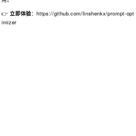
👉
：https://github.com/linshenkx/prompt-opt
立即体验
imizer