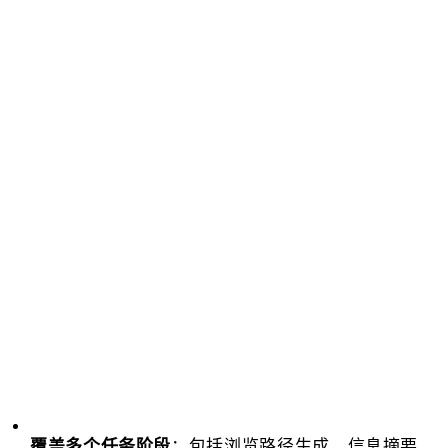
：包括浏览路径生成、信息摘要、
覆盖多个任务阶段