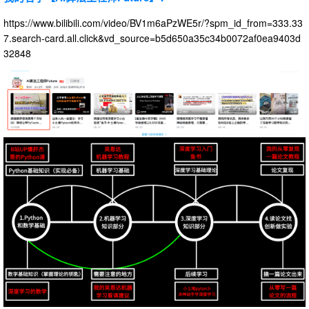
https://www.bilibili.com/video/BV1m6aPzWE5r/?spm_id_from=333.33
7.search-card.all.click&vd_source=b5d650a35c34b0072af0ea9403d
32848