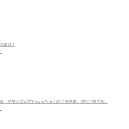
送给联系人
图，并插入到我的 PowerPoint 的合适位置，然后回复老板。