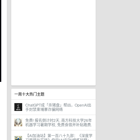
一周十大热门主题
ChatGPT成「杀猪盘」帮凶，OpenAI出
手封禁柬埔寨诈骗网络
免费! 报名倒计时2天, 南方科技大学26年
机器学习暑期学校, 免费食宿并补贴路费.
【AI加油站】第一百八十九部：《深度学
习原理与实践》你的“AI内功”修炼秘籍：