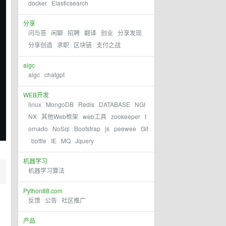
docker
Elasticsearch
分享
问与答
闲聊
招聘
翻译
创业
分享发现
分享创造
求职
区块链
支付之战
aigc
aigc
chatgpt
WEB开发
linux
MongoDB
Redis
DATABASE
NGI
NX
其他Web框架
web工具
zookeeper
t
ornado
NoSql
Bootstrap
js
peewee
Git
bottle
IE
MQ
Jquery
机器学习
机器学习算法
Python88.com
反馈
公告
社区推广
产品