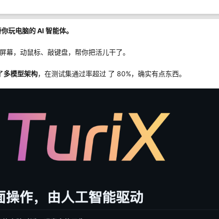
 替你玩电脑的 AI 智能体。
看着屏幕，动鼠标、敲键盘，帮你把活儿干了。
了
多模型架构
，在测试集通过率超过 了 80%，确实有点东西。