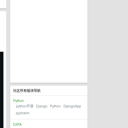
社区所有版块导航
Python
python开源
Django
Python
DjangoApp
pycharm
DATA