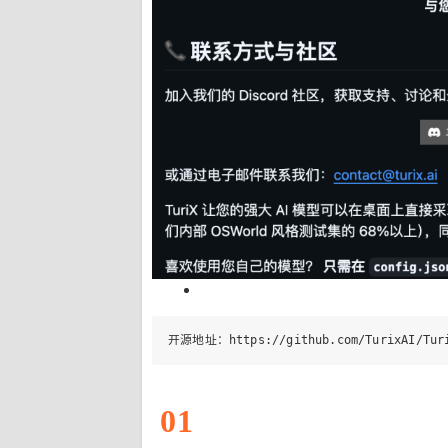
开源地址：
https
:
//github.com/TurixAI/Tur
01