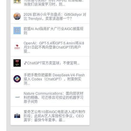
当我们谈深度学习时，到...
2026 欧洲小众平台盘点：GittiGidiyor 对
比 Trendyol，卖家该选哪一个？
欧盟AI Act指南扩大广行业AIGC披露规
则
OpenAI：GPT-5.4和GPT-5.4mini将从8
月31日起不再向登录ChatGPT的用户
提...
🏀ChatGPT官方卖篮球，不便宜啊...
手把手教你把最新 DeepSeek-V4-Flash
接入 Codex（ChatGPT），附案例实
测...
Nature Communications：面向层状材
料的精确、可迁移且可验证的机器学习
原子间势
爱奇艺公布10部AIGC电影进入成片制作
阶段；此前AI艺人库授权引争议，CEO
龚宇：最快今年夏季、最...