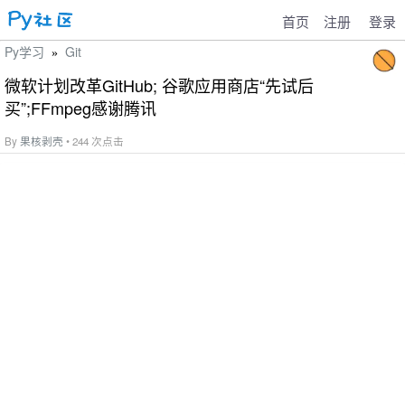
首页
注册
登录
Py学习
Git
»
微软计划改革GitHub; 谷歌应用商店“先试后
买”;FFmpeg感谢腾讯
By
果核剥壳
• 244 次点击