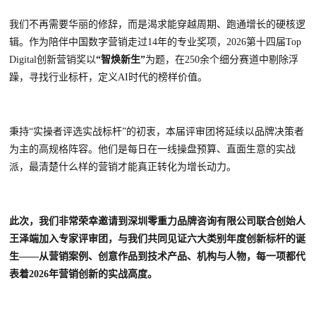
我们不再需要华丽的修辞，而是渴求能穿越周期、跑通增长的硬核逻
辑。作为陪伴中国数字营销走过
14年的专业奖项，2026第十四届Top
Digital创新营销奖以
“智焕新生”
为题，在
250余个细分赛道中剔除浮
躁，寻找行业标杆，定义AI时代的榜样价值。
秉持
“实操者评选实战标杆”的初衷，
本届评审团将延续以品牌决策者
为主的高规格阵容
。他们是每日在一线操盘预算、直面生意的实战
派，最清楚什么样的营销才能真正转化为增长动力。
此次，我们非常荣幸邀请到深圳零重力品牌咨询有限公司联合创始人
王泽端
加入专家评审团，与我们共同见证六大类别年度创新标杆的诞
生——从营销案例、创意作品到技术产品、机构与人物，每一项都代
表着2026年营销创新的实战高度。