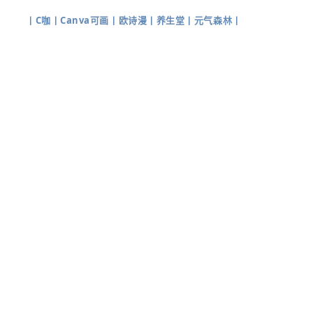
丨
C咖
丨
Canva可画
丨
欧诗漫
丨
养生堂
丨
元气森林
丨