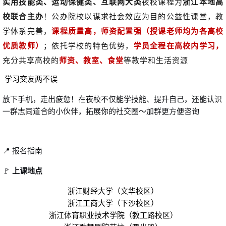
实用技能类、运动保健类、互联网大类
夜校课程为
浙江本地高
校联合
主办
！公办院校以谋求社会效应为目的公益性课堂，教
学体系完善，
课程质量高，师资配置强（授课老师均为各高校
优质教师）
；依托学校的特色优势，
学员全程在高校内学习，
充分共享高校的
师资、教室、食堂
等教学和生活资源
学习交友两不误
放下手机，走出疲惫！在夜校不仅能学技能、提升自己，还能认识
一群志同道合的小伙伴，拓展你的社交圈～加群更方便咨询
📍 报名指南
🚩
上课地点
浙江财经大学（文华校区）
浙江工商大学（下沙校区）
浙江体育职业技术学院（教工路校区）