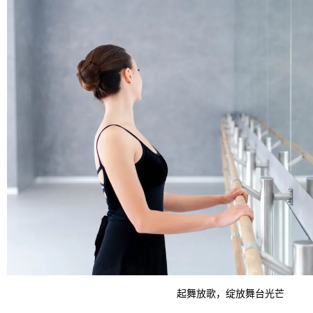
起舞放歌，绽放舞台光芒