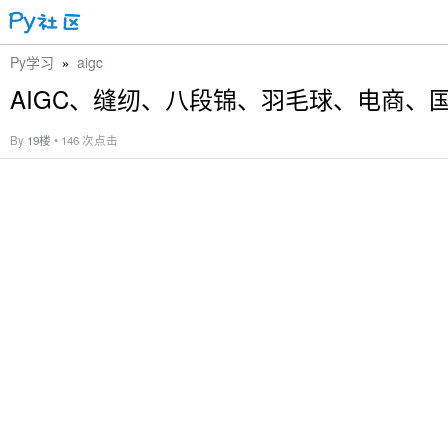
Py学习
aigc
»
AIGC、缝纫、八段锦、羽毛球、电商、
By
19楼
• 146 次点击