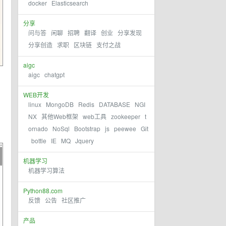
docker
Elasticsearch
分享
问与答
闲聊
招聘
翻译
创业
分享发现
分享创造
求职
区块链
支付之战
aigc
aigc
chatgpt
WEB开发
linux
MongoDB
Redis
DATABASE
NGI
NX
其他Web框架
web工具
zookeeper
t
ornado
NoSql
Bootstrap
js
peewee
Git
bottle
IE
MQ
Jquery
机器学习
机器学习算法
Python88.com
反馈
公告
社区推广
产品