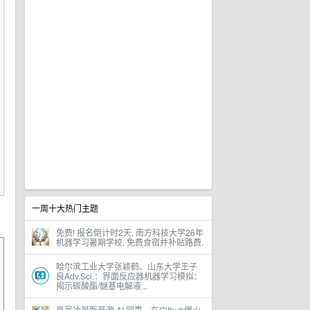
一周十大热门主题
免费! 报名倒计时2天, 南方科技大学26年
机器学习暑期学校, 免费食宿并补贴路费.
哈尔滨工业大学张颖鹤、山东大学王子
良Adv.Sci.：界面反应器机器学习模拟：
揭示碳酸酯/醚基电解液...
吴恩达最新开源 AI 同事，在Github爆火