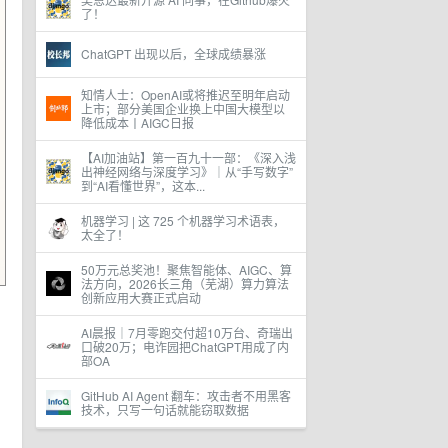
了！
ChatGPT 出现以后，全球成绩暴涨
知情人士：OpenAI或将推迟至明年启动
上市；部分美国企业换上中国大模型以
降低成本丨AIGC日报
【AI加油站】第一百九十一部：《深入浅
出神经网络与深度学习》｜从“手写数字”
到“AI看懂世界”，这本...
机器学习 | 这 725 个机器学习术语表，
太全了！
50万元总奖池！聚焦智能体、AIGC、算
法方向，2026长三角（芜湖）算力算法
创新应用大赛正式启动
AI晨报｜7月零跑交付超10万台、奇瑞出
口破20万；电诈园把ChatGPT用成了内
部OA
GitHub AI Agent 翻车：攻击者不用黑客
技术，只写一句话就能窃取数据