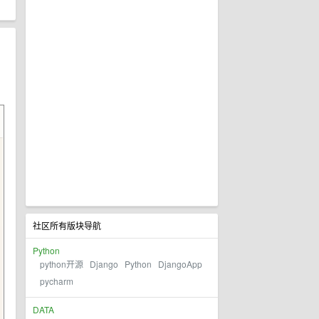
社区所有版块导航
Python
python开源
Django
Python
DjangoApp
pycharm
DATA