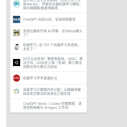
良Adv.Sci.：界面反应器机器学习模拟：
揭示碳酸酯/醚基电解液...
ChatGPT 出现以后，全球成绩暴涨
吴恩达最新开源 AI 同事，在Github爆火
了！
机器学习 | 这 725 个机器学习术语表，
太全了！
50万元总奖池！聚焦智能体、AIGC、算
法方向，2026长三角（芜湖）算力算法
创新应用大赛正式启动
机器学习学术速递[8.5]
深度学习计算图内存分配：从精确求解
到启发式算法的系统化工程实践
ChatGPT Voice × Codex 完整教程：语
音控制电脑与 AI Agent 工作流