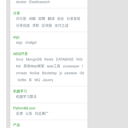
docker
Elasticsearch
分享
问与答
闲聊
招聘
翻译
创业
分享发现
分享创造
求职
区块链
支付之战
aigc
aigc
chatgpt
WEB开发
linux
MongoDB
Redis
DATABASE
NGI
NX
其他Web框架
web工具
zookeeper
t
ornado
NoSql
Bootstrap
js
peewee
Git
bottle
IE
MQ
Jquery
机器学习
机器学习算法
Python88.com
反馈
公告
社区推广
产品