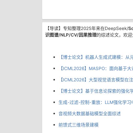
【导读】专知整理2025年来在DeepSeek/
So
识图谱/NLP/CV/因果推理
的综述论文，欢迎
【博士论文】机器人生成式建模：从
【ICML2026】MASPO：面向
【ICML2026】大型视觉语言模型在
【博士论文】基于信息论探索的强化
生成-过滤-控制-重放：LLM强化学习中
音视频大数据基础模型全面综述
前馈式三维场景建模