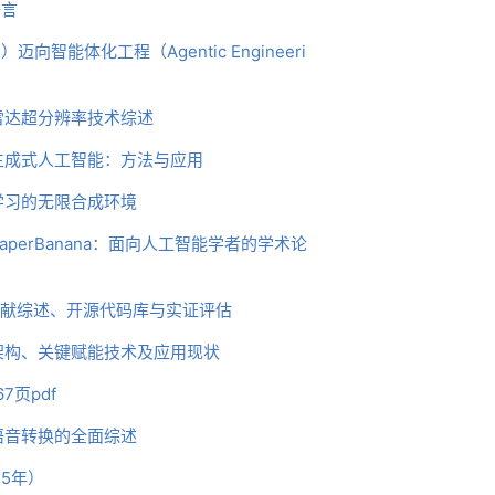
语言
g）迈向智能体化工程（Agentic Engineeri
雷达超分辨率技术综述
生成式人工智能：方法与应用
学习的无限合成环境
perBanana：面向人工智能学者的学术论
、文献综述、开源代码库与实证评估
架构、关键赋能技术及应用现状
7页pdf
语音转换的全面综述
5年）