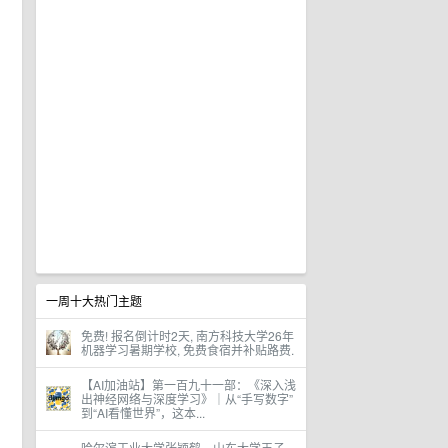
一周十大热门主题
免费! 报名倒计时2天, 南方科技大学26年
机器学习暑期学校, 免费食宿并补贴路费.
【AI加油站】第一百九十一部：《深入浅
出神经网络与深度学习》｜从“手写数字”
到“AI看懂世界”，这本...
哈尔滨工业大学张颖鹤、山东大学王子