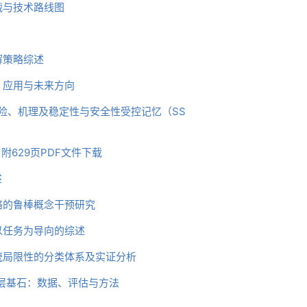
战与技术路线图
解策略综述
、应用与未来方向
风险、机理及稳定性与安全性受控记忆（SS
附629页PDF文件下载
述
络的鲁棒概念干预研究
以任务为导向的综述
统局限性的分类体系及实证分析
层基石：数据、评估与方法