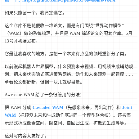
第一个：https://github.com/OpenMOSS/Awesome-WAM
如果只能留一个，我肯定选它。
这个仓库不是随便收一堆论文，而是专门围绕“世界动作模型”
（WAM）做的系统梳理，并且是 WAM 综述论文的配套仓库。5月
13号才初始发布。
它最让我喜欢的地方，是把一个本来有点乱的领域重新分了类。
以前说起机器人世界模型，什么预测未来视频、用视频生成辅助规
划、把未来状态隐式塞进策略网络、动作和未来观测一起建模……
单看论文都挺新，但搁一块儿就容易晕。
Awesome-WAM 给了一条很管用的分法：
把 WAM 分成
Cascaded WAM
（先想象未来，再出动作）和
Joint
WAM
（把预测未来和生成动作塞进同一个模型联合搞）。还按表
示形式拆成像素空间、隐空间、自回归生成、扩散式生成等等。
这对写内容太友好了。