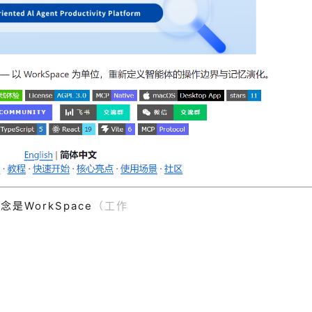
WorkSpace
（工
作