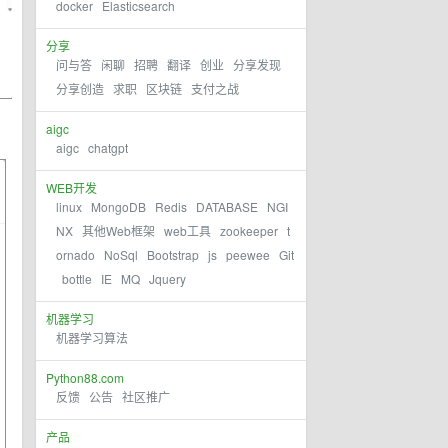
docker
Elasticsearch
分享
问与答
闲聊
招聘
翻译
创业
分享发现
分享创造
求职
区块链
支付之战
aigc
aigc
chatgpt
WEB开发
linux
MongoDB
Redis
DATABASE
NGI
NX
其他Web框架
web工具
zookeeper
t
ornado
NoSql
Bootstrap
js
peewee
Git
bottle
IE
MQ
Jquery
机器学习
机器学习算法
Python88.com
反馈
公告
社区推广
产品