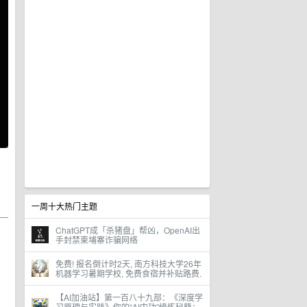
一周十大热门主题
ChatGPT成「杀猪盘」帮凶，OpenAI出
手封禁柬埔寨诈骗网络
免费! 报名倒计时2天, 南方科技大学26年
机器学习暑期学校, 免费食宿并补贴路费.
【AI加油站】第一百八十九部：《深度学
习原理与实践》你的“AI内功”修炼秘籍：