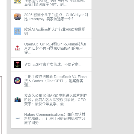
当我们谈深度学习时，到...
2026 欧洲小众平台盘点：GittiGidiyor 对
比 Trendyol，卖家该选哪一个？
欧盟AI Act指南扩大广行业AIGC披露规
则
OpenAI：GPT-5.4和GPT-5.4mini将从8
月31日起不再向登录ChatGPT的用户
提...
🏀ChatGPT官方卖篮球，不便宜啊...
手把手教你把最新 DeepSeek-V4-Flash
接入 Codex（ChatGPT），附案例实
测...
爱奇艺公布10部AIGC电影进入成片制作
阶段；此前AI艺人库授权引争议，CEO
龚宇：最快今年夏季、最...
Nature Communications：面向层状材
料的精确、可迁移且可验证的机器学习
原子间势