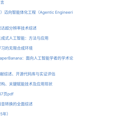
语言
g）迈向智能体化工程（Agentic Engineeri
雷达超分辨率技术综述
生成式人工智能：方法与应用
学习的无限合成环境
perBanana：面向人工智能学者的学术论
、文献综述、开源代码库与实证评估
架构、关键赋能技术及应用现状
7页pdf
语音转换的全面综述
5年）