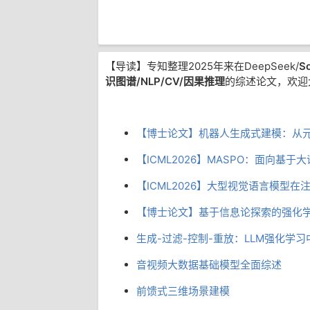
【导读】专知整理2025年来在DeepSeek/
So
识图谱/NLP/CV/因果推理
的综述论文，欢迎
【博士论文】机器人生成式建模：从
【ICML2026】MASPO：面向
【ICML2026】大型视觉语言模型在
【博士论文】基于信息论探索的强化
生成-过滤-控制-重放：LLM强化学习中
音视频大数据基础模型全面综述
前馈式三维场景建模