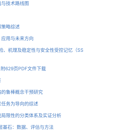
战与技术路线图
解策略综述
、应用与未来方向
风险、机理及稳定性与安全性受控记忆（SS
附629页PDF文件下载
述
络的鲁棒概念干预研究
以任务为导向的综述
统局限性的分类体系及实证分析
层基石：数据、评估与方法