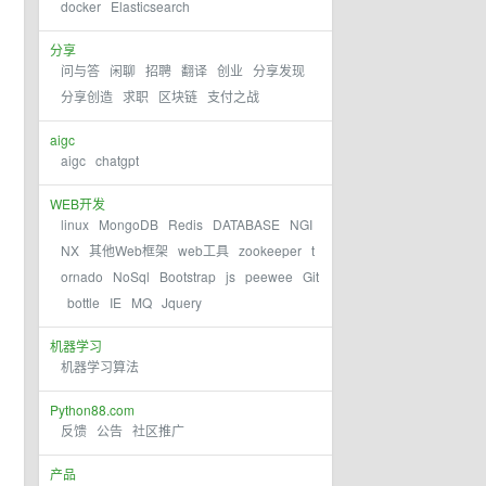
docker
Elasticsearch
分享
问与答
闲聊
招聘
翻译
创业
分享发现
分享创造
求职
区块链
支付之战
aigc
aigc
chatgpt
WEB开发
linux
MongoDB
Redis
DATABASE
NGI
NX
其他Web框架
web工具
zookeeper
t
ornado
NoSql
Bootstrap
js
peewee
Git
bottle
IE
MQ
Jquery
机器学习
机器学习算法
Python88.com
反馈
公告
社区推广
产品