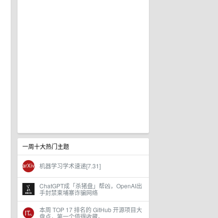
一周十大热门主题
机器学习学术速递[7.31]
ChatGPT成「杀猪盘」帮凶，OpenAI出
手封禁柬埔寨诈骗网络
本周 TOP 17 排名的 GitHub 开源项目大
盘点，第一个值得收藏。