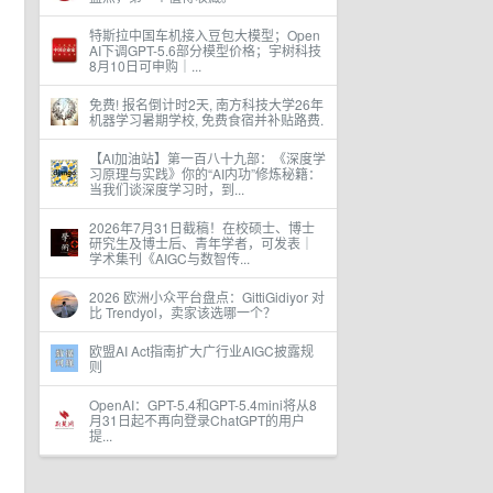
特斯拉中国车机接入豆包大模型；Open
AI下调GPT-5.6部分模型价格；宇树科技
8月10日可申购｜...
免费! 报名倒计时2天, 南方科技大学26年
机器学习暑期学校, 免费食宿并补贴路费.
【AI加油站】第一百八十九部：《深度学
习原理与实践》你的“AI内功”修炼秘籍：
当我们谈深度学习时，到...
2026年7月31日截稿！在校硕士、博士
研究生及博士后、青年学者，可发表｜
学术集刊《AIGC与数智传...
2026 欧洲小众平台盘点：GittiGidiyor 对
比 Trendyol，卖家该选哪一个？
欧盟AI Act指南扩大广行业AIGC披露规
则
OpenAI：GPT-5.4和GPT-5.4mini将从8
月31日起不再向登录ChatGPT的用户
提...