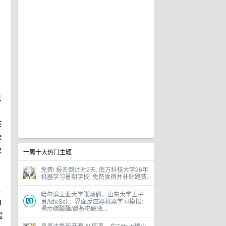
象
在
全
业
一周十大热门主题
免费! 报名倒计时2天, 南方科技大学26年
践
机器学习暑期学校, 免费食宿并补贴路费.
机
哈尔滨工业大学张颖鹤、山东大学王子
良Adv.Sci.：界面反应器机器学习模拟：
M
揭示碳酸酯/醚基电解液...
实
吴恩达最新开源 AI 同事，在Github爆火