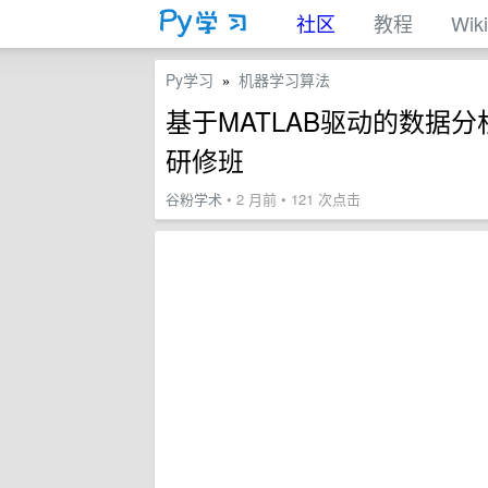
社区
教程
Wiki
Py学习
机器学习算法
»
基于MATLAB驱动的数据
研修班
谷粉学术
• 2 月前 • 121 次点击