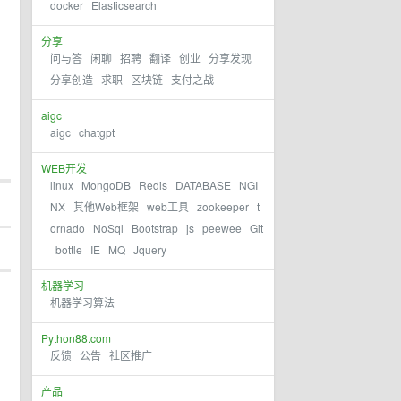
docker
Elasticsearch
分享
问与答
闲聊
招聘
翻译
创业
分享发现
分享创造
求职
区块链
支付之战
aigc
aigc
chatgpt
WEB开发
linux
MongoDB
Redis
DATABASE
NGI
NX
其他Web框架
web工具
zookeeper
t
ornado
NoSql
Bootstrap
js
peewee
Git
bottle
IE
MQ
Jquery
机器学习
机器学习算法
Python88.com
反馈
公告
社区推广
产品