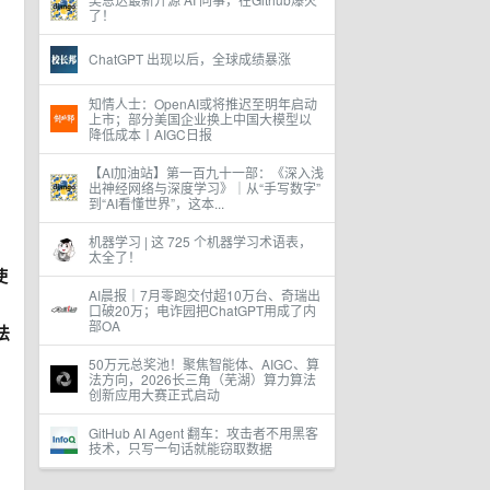
了！
ChatGPT 出现以后，全球成绩暴涨
知情人士：OpenAI或将推迟至明年启动
上市；部分美国企业换上中国大模型以
降低成本丨AIGC日报
【AI加油站】第一百九十一部：《深入浅
出神经网络与深度学习》｜从“手写数字”
到“AI看懂世界”，这本...
机器学习 | 这 725 个机器学习术语表，
太全了！
使
AI晨报｜7月零跑交付超10万台、奇瑞出
口破20万；电诈园把ChatGPT用成了内
部OA
法
、
50万元总奖池！聚焦智能体、AIGC、算
法方向，2026长三角（芜湖）算力算法
创新应用大赛正式启动
GitHub AI Agent 翻车：攻击者不用黑客
技术，只写一句话就能窃取数据