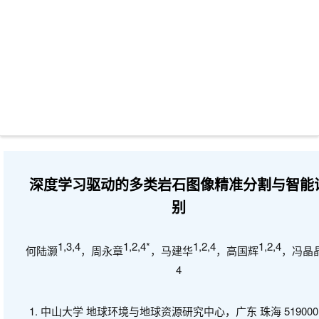
深度学习驱动的多类岩石图像精准分割与智能
别
1,3,4
1,2,4*
1,2,4
1,2,4
何陆灏
，周永章
，马建华
，高国辉
，冯晶
4
1.
中山大学 地球环境与地球资源研究中心，广东 珠海
519000