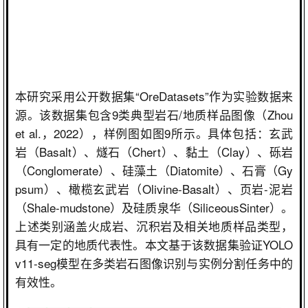
本研究采用公开数据集
“OreDatasets”
作为实验数据来
源。该数据集包含
9
类典型岩石
/
地质样品图像（
Zhou
et al.
，
2022
），样例图如图
9
所示。具体包括：玄武
岩（
Basalt
）、燧石（
Chert
）、黏土（
Clay
）、砾岩
（
Conglomerate
）、硅藻土（
Diatomite
）、石膏（
Gy
psum
）、橄榄玄武岩（
Olivine-Basalt
）、页岩
-
泥岩
（
Shale-mudstone
）及硅质泉华（
SiliceousSinter
）。
上述类别涵盖火成岩、沉积岩及相关地质样品类型，
具有一定的地质代表性。本文基于该数据集验证
YOLO
v11-seg
模型在多类岩石图像识别与实例分割任务中的
有效性。