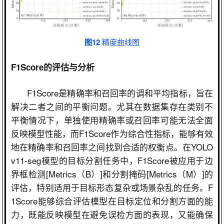
图12
精度曲线图
F1Score
的评估与分析
F1Score
是精确率和召回率的调和平均指标，旨在
解决二者之间的平衡问题。尤其在数据集存在类别不
平衡情况下，单独使用精确率或召回率可能无法全面
反映模型性能，而
F1Score
作为综合性指标，能够有效
地在精确率和召回率之间找到合适的权衡点。在
YOLO
v11-seg
模型的目标分割任务中，
F1Score
被应用于边
界框检测
[Metrics
（
B
）
]
和分割掩码
[Metrics
（
M
）
]
的
评估，特别适用于目标形态复杂或场景杂乱的任务。
F
1Score
能够综合评估模型在目标定位和分割方面的能
力，既能反映模型在避免误检方面的表现，又能确保