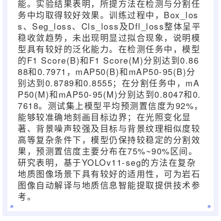
能。实验结果表明，所提方法在检测与分割任
务中均取得较好效果。训练过程中，
Box_los
s
、
Seg_loss
、
Cls_loss
及
Dfl_loss
整体呈平
稳收敛趋势，未出现明显过拟合现象，说明模
型具有较好的泛化能力。在检测任务中，模型
的
F1 Score(B)
和
F1 Score(M)
分别达到
0.86
88
和
0.7971
，
mAP50(B)
和
mAP50-95(B)
分
别达到
0.8789
和
0.8555
；在分割任务中，
mA
P50(M)
和
mAP50-95(M)
分别达到
0.8047
和
0.
7618
。测试集上模型平均预测置信度为
92%
，
能够较准确地刻画目标边界；在光照变化显
著、背景噪声较强及目标与背景纹理相似度较
高等复杂条件下，模型仍保持较稳定的分割效
果，预测置信度主要分布在
75%~90%
区间。
研究表明，基于
YOLOv11-seg
的方法在复杂
地质图像场景下具有较好的适用性，可为岩石
图像自动解译与地质信息智能提取提供技术参
考。