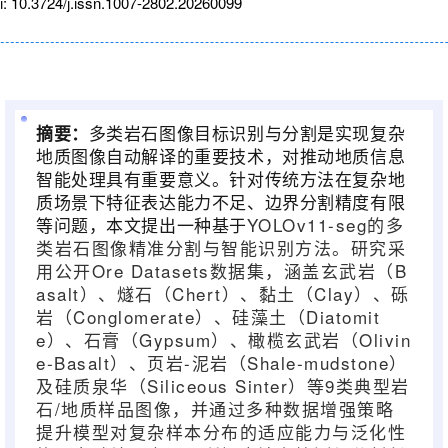
i: 10.3724/j.issn.1007-2802.20260099
多类岩石图像目标识别与分割是实现复杂
摘要：
地质图像自动解译的重要技术，对推动地质信息
智能处理具有重要意义。针对传统方法在复杂地
质场景下特征表达能力不足、边界分割精度有限
等问题，本文提出一种基于
YOLOv11-seg
的多
类岩石图像精准分割与智能识别方法。研究采
用公开
Ore Datasets
数据集，涵盖玄武岩（
B
asalt
）、燧石（
Chert
）、黏土（
Clay
）、砾
岩（
Conglomerate
）、硅藻土（
Diatomit
e
）、石膏（
Gypsum
）、橄榄玄武岩（
Olivin
e-Basalt
）、页岩
-
泥岩（
Shale-mudstone
）
及硅质泉华（
Siliceous Sinter
）等
9
类典型岩
石
/
地质样品图像，并通过多种数据增强策略
提升模型对复杂样本分布的适应能力与泛化性