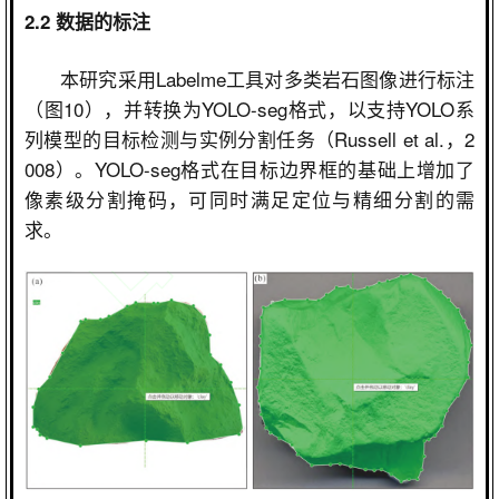
2.2
数据的标注
本研究采用
Labelme
工具对多类岩石图像进行标注
（图
10
），并转换为
YOLO-seg
格式，以支持
YOLO
系
列模型的目标检测与实例分割任务（
Russell et al.
，
2
008
）。
YOLO-seg
格式在目标边界框的基础上增加了
像素级分割掩码，可同时满足定位与精细分割的需
求。