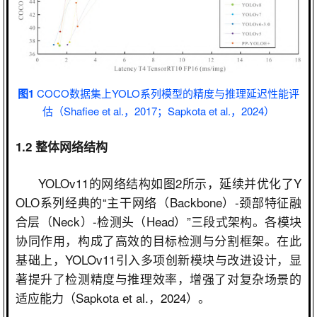
图1
COCO数据集上YOLO系列模型的精度与推理延迟性能评
估（Shafiee et al.，2017；Sapkota et al.，2024）
1.2
整体网络结构
YOLOv11
的网络结构如图
2
所示，延续并优化了
Y
OLO
系列经典的
“
主干网络（
Backbone
）
-
颈部特征融
合层（
Neck
）
-
检测头（
Head
）
”
三段式架构。各模块
协同作用，构成了高效的目标检测与分割框架。在此
基础上，
YOLOv11
引入多项创新模块与改进设计，显
著提升了检测精度与推理效率，增强了对复杂场景的
适应能力（
Sapkota et al.
，
2024
）。