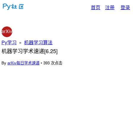
首页
注册
登录
Py学习
»
机器学习算法
机器学习学术速递[6.25]
By
arXiv每日学术速递
• 393 次点击