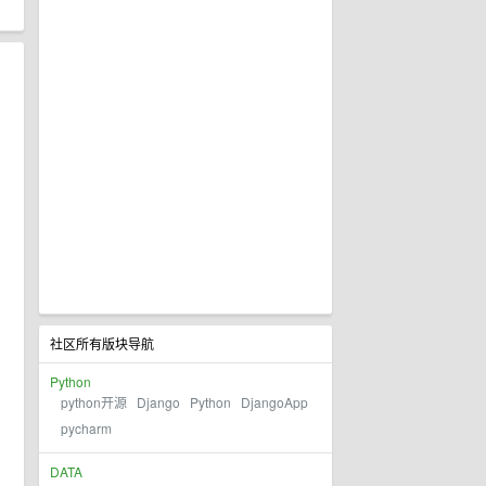
社区所有版块导航
Python
python开源
Django
Python
DjangoApp
pycharm
DATA