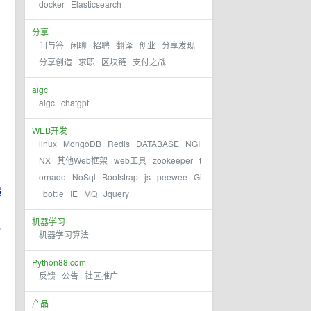
docker
Elasticsearch
分享
问与答
闲聊
招聘
翻译
创业
分享发现
分享创造
求职
区块链
支付之战
aigc
aigc
chatgpt
WEB开发
linux
MongoDB
Redis
DATABASE
NGI
NX
其他Web框架
web工具
zookeeper
t
ornado
NoSql
Bootstrap
js
peewee
Git
患
bottle
IE
MQ
Jquery
机器学习
机器学习算法
Python88.com
反馈
公告
社区推广
产品