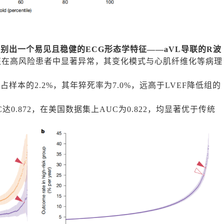
别出一个易见且稳健的ECG形态学特征——aVL导联的R波
征在高风险患者中显著异常，其变化模式与心肌纤维化等病理
样本的2.2%，其年猝死率为7.0%，远高于LVEF降低组的
0.872，在美国数据集上AUC为0.822，均显著优于传统