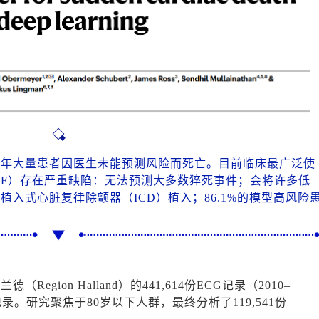
每年大量患者因医生未能预测风险而死亡。目前临床最广泛使
EF）存在严重缺陷：无法预测大多数猝死事件；会将许多低
入式心脏复律除颤器（ICD）植入；86.1%的模型高风险
gion Halland）的441,614份ECG记录（2010–
录。研究聚焦于80岁以下人群，最终分析了119,541份