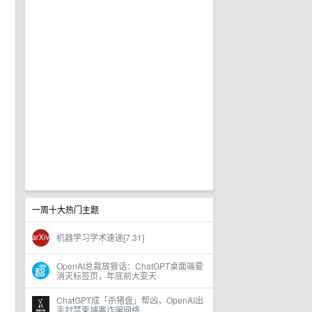
一周十大热门主题
机器学习学术速递[7.31]
OpenAI总裁放狠话：ChatGPT桌面端要
消灭标签页，年底前大变天
ChatGPT成「杀猪盘」帮凶，OpenAI出
手封禁柬埔寨诈骗网络