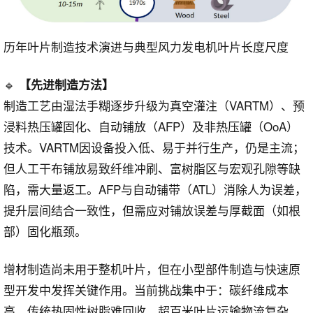
历年叶片制造技术演进与典型风力发电机叶片长度尺度
🔹
【先进制造方法】
制造工艺由湿法手糊逐步升级为真空灌注（VARTM）、预
浸料热压罐固化、自动铺放（AFP）及非热压罐（OoA）
技术。VARTM因设备投入低、易于并行生产，仍是主流；
但人工干布铺放易致纤维冲刷、富树脂区与宏观孔隙等缺
陷，需大量返工。AFP与自动铺带（ATL）消除人为误差，
提升层间结合一致性，但需应对铺放误差与厚截面（如根
部）固化瓶颈。
增材制造尚未用于整机叶片，但在小型部件制造与快速原
型开发中发挥关键作用。当前挑战集中于：碳纤维成本
高、传统热固性树脂难回收、超百米叶片运输物流复杂。