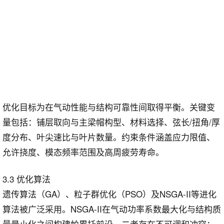
优化目标为在气动性能与结构可靠性间取得平衡。关键变
量包括：铺层取向与主梁帽构型、材料选择、弦长/扭角/厚
度分布、叶尖速比与叶片数量。约束条件涵盖应力限值、
允许挠度、模态频率范围及高周疲劳寿命。
3.3 优化算法
遗传算法（GA）、粒子群优化（PSO）及NSGA-II等进化
算法被广泛采用。NSGA-II在气动功率系数最大化与结构质
量最小化之间构建帕累托前沿，二者存在不可调和冲突：