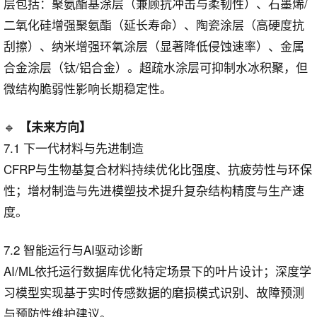
层包括：聚氨酯基涂层（兼顾抗冲击与柔韧性）、石墨烯/
二氧化硅增强聚氨酯（延长寿命）、陶瓷涂层（高硬度抗
刮擦）、纳米增强环氧涂层（显著降低侵蚀速率）、金属
合金涂层（钛/铝合金）。超疏水涂层可抑制水冰积聚，但
微结构脆弱性影响长期稳定性。
🔹
【未来方向】
7.1 下一代材料与先进制造
CFRP与生物基复合材料持续优化比强度、抗疲劳性与环保
性；增材制造与先进模塑技术提升复杂结构精度与生产速
度。
7.2 智能运行与AI驱动诊断
AI/ML依托运行数据库优化特定场景下的叶片设计；深度学
习模型实现基于实时传感数据的磨损模式识别、故障预测
与预防性维护建议。