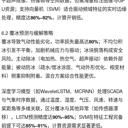
于超声成像、热像帧等空间数据，但需海量标注图像与GP
U资源；支持向量机（SVM）适合振动频域特征的实时边缘
处理，精度达
，计算开销低。
86%–92%
6.2 覆冰预测与缓解策略
覆冰导致气动性能劣化，功率损失最高达
；不均匀积
80%
冰引发不平衡，加剧机械应力与振动；冰块脱落构成安全
风险。主动除冰（电加热、热空气、超声振动）依赖外部
能量；被动防冰（疏水/憎冰涂层、气动外形优化、相变材
料）侧重抑制附着。混合方案综合性能更优。
深度学习模型（如WaveletLSTM、MCRNN）处理SCADA
与气象时序数据，通过温度、湿度、气压、风速、转速与
桨距角等多维关联，区分覆冰与其他异常（如传感器漂
移）。LSTM预测精度达
；SVM在特征工程完备
90%–95%
前提下可达
，计算资源需求显著更低。
85%–91%