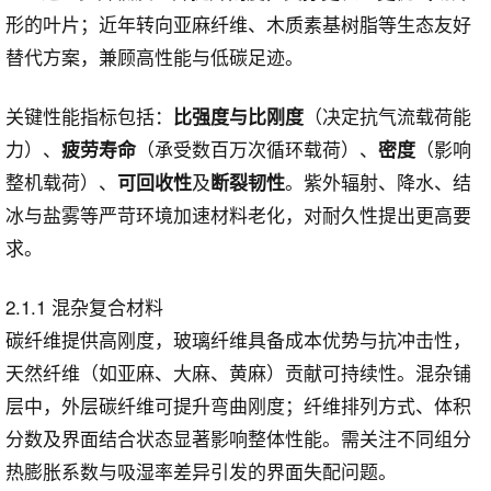
形的叶片；近年转向亚麻纤维、木质素基树脂等生态友好
替代方案，兼顾高性能与低碳足迹。
关键性能指标包括：
（决定抗气流载荷能
比强度与比刚度
力）、
（承受数百万次循环载荷）、
（影响
疲劳寿命
密度
整机载荷）、
及
。紫外辐射、降水、结
可回收性
断裂韧性
冰与盐雾等严苛环境加速材料老化，对耐久性提出更高要
求。
2.1.1 混杂复合材料
碳纤维提供高刚度，玻璃纤维具备成本优势与抗冲击性，
天然纤维（如亚麻、大麻、黄麻）贡献可持续性。混杂铺
层中，外层碳纤维可提升弯曲刚度；纤维排列方式、体积
分数及界面结合状态显著影响整体性能。需关注不同组分
热膨胀系数与吸湿率差异引发的界面失配问题。