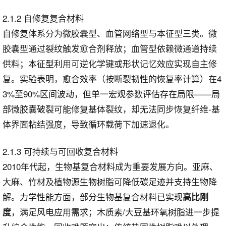
2.1.2 自修复复合材料
自修复体系分为微胶囊型、血管网络型与本征型三类。微
胶囊型通过裂纹触发愈合剂释放；血管型依赖微通道持续
供料；本征型利用可逆化学键或形状记忆效应实现自主修
复。实验表明，愈合效率（按断裂韧性的恢复率计算）在4
3%至90%区间波动，但单一宏观参数评估存在局限——局
部微胶囊破裂可能修复基体裂纹，却无法同步恢复纤维-基
体界面粘结强度，导致循环载荷下加速退化。
2.1.3 可持续与可回收复合材料
2010年代起，生物基复合材料成为重要发展方向。亚麻、
大麻、竹材及植物源生物树脂可降低碳足迹并支持生物降
解。力学性能方面，部分生物基复合材料已实现
高比刚
，满足风电应用需求；木质素/大豆基环氧树脂进一步提
度