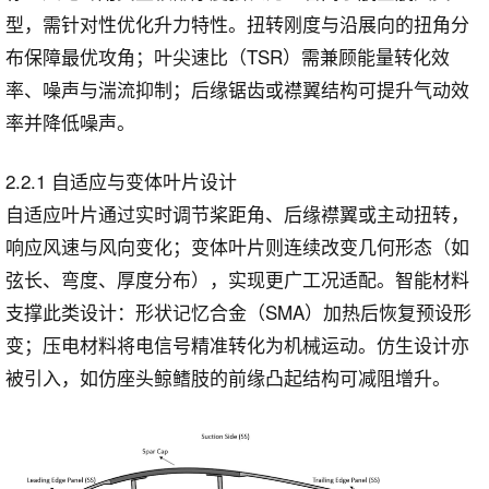
型，需针对性优化升力特性。扭转刚度与沿展向的扭角分
布保障最优攻角；叶尖速比（TSR）需兼顾能量转化效
率、噪声与湍流抑制；后缘锯齿或襟翼结构可提升气动效
率并降低噪声。
2.2.1 自适应与变体叶片设计
自适应叶片通过实时调节桨距角、后缘襟翼或主动扭转，
响应风速与风向变化；变体叶片则连续改变几何形态（如
弦长、弯度、厚度分布），实现更广工况适配。智能材料
支撑此类设计：形状记忆合金（SMA）加热后恢复预设形
变；压电材料将电信号精准转化为机械运动。仿生设计亦
被引入，如仿座头鲸鳍肢的前缘凸起结构可减阻增升。