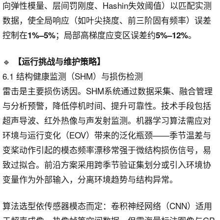
向弹性模量、层间罚刚度、Hashin失效阈值）以匹配实测
数据，使全局响应（如叶尖挠度、前三阶固有频率）误差
控制在
；局部高梯度应变区误差约
。
1%–5%
5%–12%
🔹
【运行挑战与维护策略】
6.1 结构健康监测（SHM）与损伤检测
雷击是主要损伤诱因。SHM系统通过数据采集、融合管理
与分析预警，降低停机时间、提升可靠性。技术手段包括
超声导波、红外热像与声发射监测。机器学习算法需应对
环境与运行变化（EOV）带来的泛化瓶颈——季节温差与
变桨动作引起的模态频率漂移常强于微结构损伤信号，易
致过拟合。前沿方案采用跨季节验证集划分或引入环境协
变量作为外部输入，分离环境趋势与结构异常。
算法选型依传感器模态而定：卷积神经网络（CNN）适用