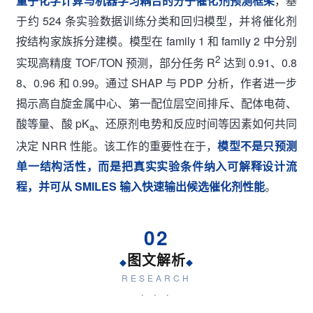
量子化学计算与机器学习耦合的分子催化剂预测框架
，基
于约 524 条实验数据训练分类和回归模型，并将催化剂
按结构家族拆分建模。模型在 family 1 和 family 2 中分别
2
实现高精度 TOF/TON 预测，部分任务 R
达到 0.91、0.8
8、0.96 和 0.99。通过 SHAP 与 PDP 分析，作者进一步
揭示高自旋金属中心、第一配位层空间排斥、配体电荷、
酸等量、酸 pK
、还原剂电势和反应时间等因素如何共同
a
决定 NRR 性能。该工作的重要性在于，
模型不是只预测
单一结构活性，而是把真实实验条件纳入可解释设计流
程，并可从 SMILES 输入快速输出候选催化剂性能
。
02
图文解析
◆
◆
RESEARCH
· · ·