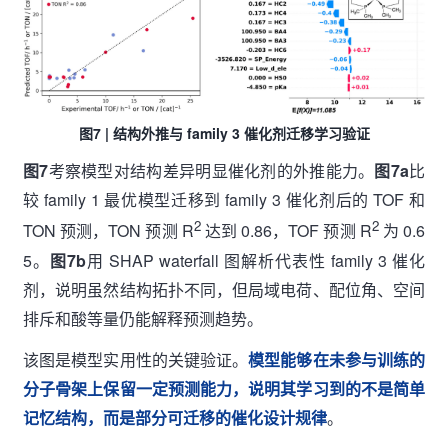
图7 | 结构外推与 family 3 催化剂迁移学习验证
图7
考察模型对结构差异明显催化剂的外推能力。
图7a
比
较 family 1 最优模型迁移到 family 3 催化剂后的 TOF 和
2
2
TON 预测，TON 预测 R
达到 0.86，TOF 预测 R
为 0.6
5。
图7b
用 SHAP waterfall 图解析代表性 family 3 催化
剂，说明虽然结构拓扑不同，但局域电荷、配位角、空间
排斥和酸等量仍能解释预测趋势。
该图是模型实用性的关键验证。
模型能够在未参与训练的
分子骨架上保留一定预测能力，说明其学习到的不是简单
记忆结构，而是部分可迁移的催化设计规律
。