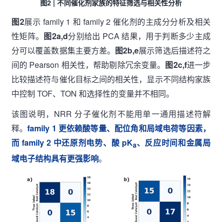
图2 | 不同催化剂家族的特征筛选与相关性分析
图2
展示 family 1 和 family 2 催化剂的主成分分析及相关
性矩阵。
图2a,d
分别给出 PCA 结果，用于判断多少主成
分可以覆盖数据集主要方差。
图2b,e
展示筛选后描述符之
间的 Pearson 相关性，帮助剔除冗余变量。
图2c,f
进一步
比较描述符与催化目标之间的相关性，显示不同结构家族
中控制 TOF、TON 和选择性的变量并不相同。
该图说明，NRR 分子催化剂不能用单一通用描述符解
释。
family 1 更依赖酸等量、配位角和局域电荷等因素，
而 family 2 中还原剂电势、酸 pK
、反应时间和金属局
a
域电子结构具有更强影响
。