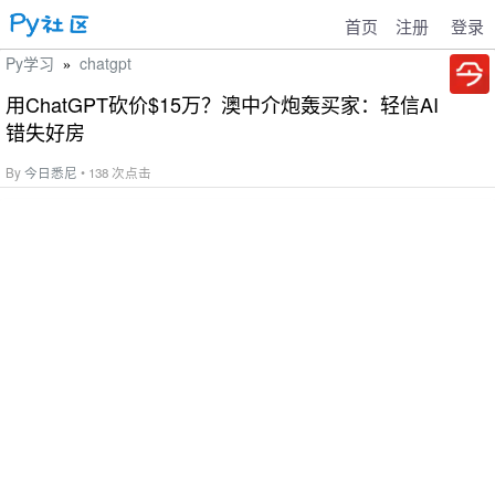
首页
注册
登录
Py学习
chatgpt
»
用ChatGPT砍价$15万？澳中介炮轰买家：轻信AI
错失好房
By
今日悉尼
• 138 次点击