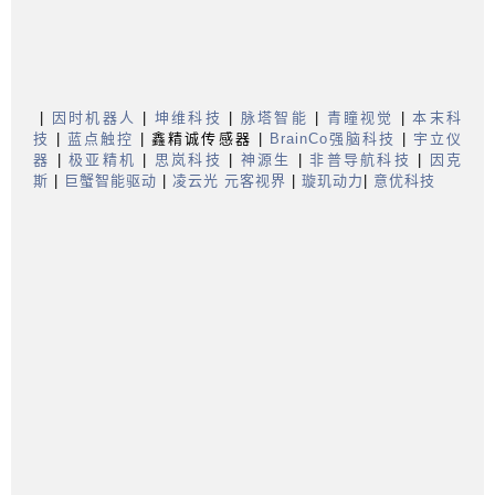
|
因时机器人
|
坤维科技
|
脉塔智能
|
青瞳视觉
|
本末科
技
|
蓝点触控
| 鑫精诚传感器
|
BrainCo强脑科技
|
宇立仪
器
|
极亚精机
|
思岚科技
|
神源生
|
非普导航科技
|
因克
斯
|
巨蟹智能驱动
|
凌云光 元客视界
|
璇玑动力
|
意优科技