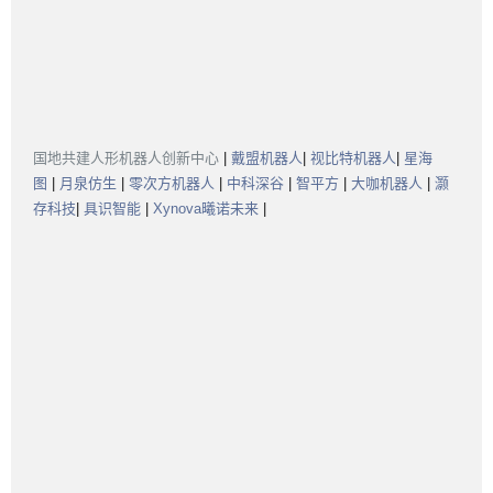
国地共建人形机器人创新中心
|
戴盟机器人
|
视比特机器人
|
星海
图
|
月泉仿生
|
零次方机器人
|
中科深谷
|
智平方
|
大咖机器人
|
灏
存科技
|
具识智能
|
Xynova曦诺未来
|