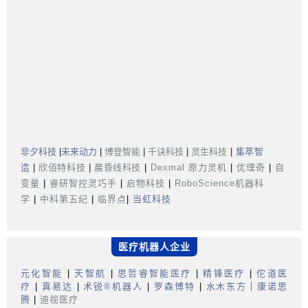
非夕科技
|
未来动力
|
博登智能
|
千诀科技
|
灵生科技
|
集萃智
造
|
欣佰特科技
|
晨昏线科技
|
Dexmal 原力灵机
|
优理奇
|
自
变量
|
睿研智控灵巧手
|
启物科技
|
RoboScience机器科
学
|
中科第五纪
|
临界点
|
当虹科技
医疗机器人企业
元化智能
|
天智航
|
思哲睿智能医疗
|
精锋医疗
|
佗道医
疗
|
真易达
|
术锐®机器人
|
罗森博特
|
水木东方
｜
康诺思
腾
|
迪视医疗