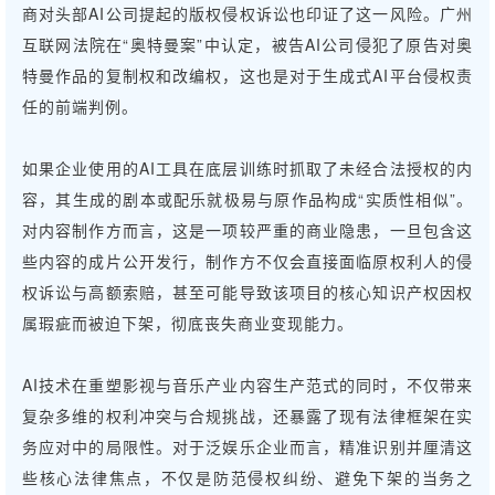
商对头部AI公司提起的版权侵权诉讼也印证了这一风险。广州
互联网法院在“奥特曼案”中认定，被告AI公司侵犯了原告对奥
特曼作品的复制权和改编权，这也是对于生成式AI平台侵权责
任的前端判例。
如果企业使用的AI工具在底层训练时抓取了未经合法授权的内
容，其生成的剧本或配乐就极易与原作品构成“实质性相似”。
对内容制作方而言，这是一项较严重的商业隐患，一旦包含这
些内容的成片公开发行，制作方不仅会直接面临原权利人的侵
权诉讼与高额索赔，甚至可能导致该项目的核心知识产权因权
属瑕疵而被迫下架，彻底丧失商业变现能力。
AI技术在重塑影视与音乐产业内容生产范式的同时，不仅带来
复杂多维的权利冲突与合规挑战，还暴露了现有法律框架在实
务应对中的局限性。对于泛娱乐企业而言，精准识别并厘清这
些核心法律焦点，不仅是防范侵权纠纷、避免下架的当务之