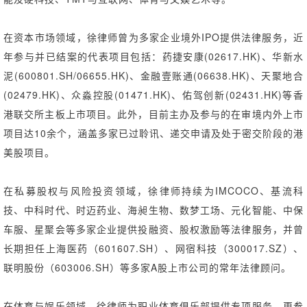
在资本市场领域，徐律师曾为多家企业境外IPO提供法律服务，近
年参与并已结案的代表项目包括：药捷安康(02617.HK)、华新水
泥(600801.SH/06655.HK)、金融壹账通(06638.HK)、天聚地合
(02479.HK)、众淼控股(01471.HK)、佑驾创新(02431.HK)等香
港联交所主板上市项目。此外，目前主办及参与的在审境内外上市
项目达10余个，涵盖多家已过聆讯、递交申请及处于密交阶段的港
美股项目。
在私募股权与风险投资领域，徐律师持续为IMCOCO、基流科
技、中科时代、时迈药业、海昶生物、数梦工场、元化智能、中保
车服、星聚会等多家企业提供投融资、股权激励等法律服务，并曾
长期担任上海医药（601607.SH）、网宿科技（300017.SZ）、
联明股份（603006.SH）等多家A股上市公司的常年法律顾问。
在体育与娱乐领域，徐律师为职业体育俱乐部提供专项服务，更参