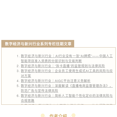
数字经济与新兴行业系列专栏往期文章
数字经济与新兴行业｜AI行业没有一张“AI牌照”——中国人工
智能项目准入资质的分层识别与交易判断
数字经济与新兴行业｜“拆卡直播”的监管规则与法律风险
数字经济与新兴行业｜企业员工使用生成式AI工具的风险与应
对方案
数字经济与新兴行业｜AIGC平台注意义务解析
数字经济与新兴行业｜深度解读《直播电商监督管理办法》，
防范广告与宣传法律风险
数字经济与新兴行业｜简析人工智能个性化定价的法律风险与
合规思路
数字经济与新兴行业｜中国资产境外发行RWA的合规路径简
析
数字经济与新兴行业｜短剧投资常见争议及风险防范
作者介绍