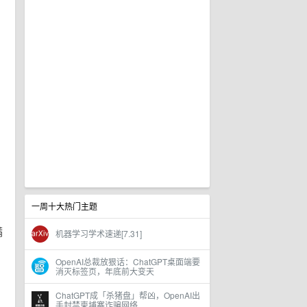
一周十大热门主题
满
机器学习学术速递[7.31]
OpenAI总裁放狠话：ChatGPT桌面端要
消灭标签页，年底前大变天
ChatGPT成「杀猪盘」帮凶，OpenAI出
手封禁柬埔寨诈骗网络