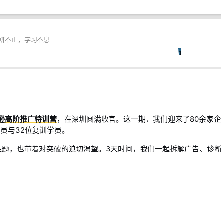
耕不止，学习不息
我
本
马逊高阶推广特训营
，在深圳圆满收官。这一期，我们迎来了80余家企
学员与32位复训学员。
难题，也带着对突破的迫切渴望。3天时间，我们一起拆解广告、诊