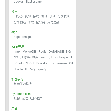
docker
Elasticsearch
分享
问与答
闲聊
招聘
翻译
创业
分享发现
分享创造
求职
区块链
支付之战
aigc
aigc
chatgpt
WEB开发
linux
MongoDB
Redis
DATABASE
NGI
NX
其他Web框架
web工具
zookeeper
t
ornado
NoSql
Bootstrap
js
peewee
Git
bottle
IE
MQ
Jquery
机器学习
机器学习算法
Python88.com
反馈
公告
社区推广
产品