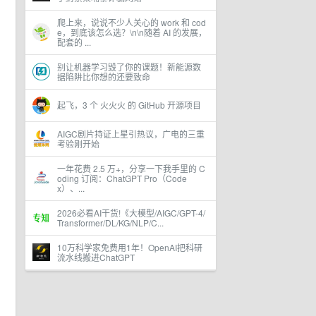
爬上来，说说不少人关心的 work 和 cod
e，到底该怎么选？\n\n随着 AI 的发展，
配套的 ...
别让机器学习毁了你的课题！新能源数
据陷阱比你想的还要致命
起飞，3 个 火火火 的 GitHub 开源项目
AIGC剧片持证上星引热议，广电的三重
考验刚开始
一年花费 2.5 万+，分享一下我手里的 C
oding 订阅：ChatGPT Pro（Code
x）、...
2026必看AI干货!《大模型/AIGC/GPT-4/
Transformer/DL/KG/NLP/C...
10万科学家免费用1年！OpenAI把科研
流水线搬进ChatGPT