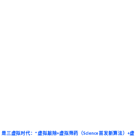
是
三虚拟
时代
：
“虚拟敲除
虚拟筛药（
首发新算法）
虚
+
Science
+