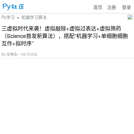
首页
注册
登录
Py学习
机器学习算法
»
三虚拟时代来袭！虚拟敲除+虚拟过表达+虚拟筛药
（Science首发新算法），搭配“机器学习+单细胞细胞
互作+拟时序”
By
生物岛
• 105 次点击