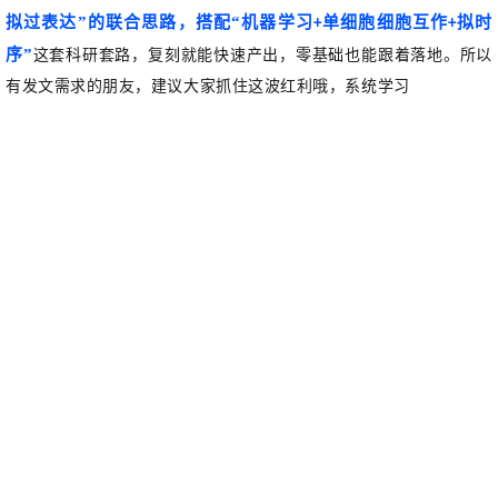
拟过表达
”的联合思路
，搭配
“机器学习
单细胞细胞互作
拟时
+
+
序
”
这套科研套路，复刻就能快速产出，零基础也能跟着落地。所以
习
有发文需求的朋友，建议大家抓住这波红利哦，系
统学