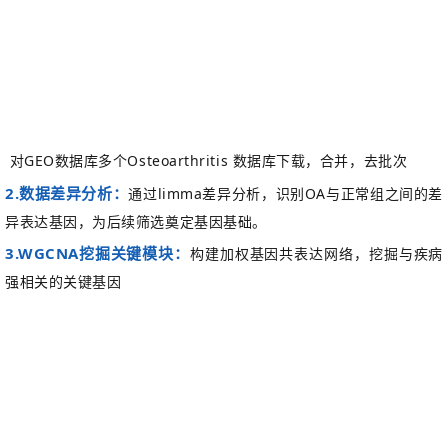
对
GEO
数据库多个
Osteoarthritis
数据库下载，合并，去批次
2.数据差异分析：
通过
limma差异分析，识别OA与正常组之间的差
异表达基因，为后续筛选奠定基因基础。
3.WGCNA挖掘关键模块：
构建加权基因共表达网络，挖掘与疾病
强
相关的关键
基因