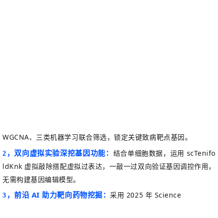
WGCNA
、三类机器学习联合筛选，锁定关键致病靶点基因。
结合单细胞数据，运用
scTenifo
2，
双向虚拟实验深挖基因功能：
ldKnk
虚拟敲除搭配虚拟过表达，一敲一过双向验证基因调控作用，
无需构建基因编辑模型。
AI
采用
2025
年
Science
3，
前沿
助力靶向药物挖掘：