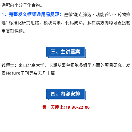
选靶向小分子化合物。
遵循
“
靶点筛选
-
功能验证
-
药物筛
4，
完整发文框架通用易复现：
选
”
标准化研究思路，模块清晰、代码成熟，多疾病方向均可直接套
用复刻课题。
三、主讲嘉宾
钱博士：来自北京大学，长期从事单细胞多组学方面的项目研究，发
表Nature子刊等杂志几十篇
四、内容安排
第一天晚上
(19:30-22:00