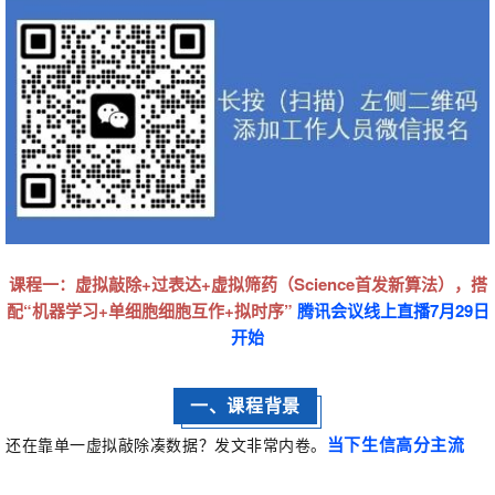
课程一：虚拟敲除+过表达+虚拟筛药（Science首发新算法），搭
配“机器学习+单细胞细胞互作+拟时序”
腾讯会议线上直播7月29日
开始
一、课程背景
当下生信高分主流
还在靠单一虚拟敲除凑数据？发文
非常
内卷
。