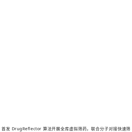
首发
DrugReflector
算法开展全库虚拟筛药，联合分子对接快速筛