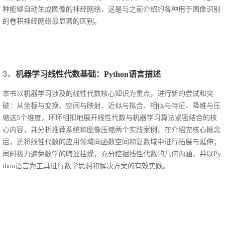
种能够自动生成图像的神经网络，这是与之前介绍的各种用于图像识别
的卷积神经网络
最
显著的区别。
3、
机器学习线性代数基础：
Python
语言描述
本书以机器学习涉及的线性代数核心知识为重点，进行新的尝试和突
破：从坐标与变换、空间与映射、近似与拟合、相似与特征、降维与压
缩这
5个维度，环环相扣地展开线性代数与机器学习算法紧密结合的核
心内容，并分析推荐系统和图像压缩两个实践案例，在介绍完核心概念
后，还将线性代数的应用领域向函数空间和复数域中进行拓展与延伸；
同时极力避免数学的晦涩枯燥，充分挖掘线性代数的几何内涵，并以Py
thon语言为工具进行数学思想和解决方案的有效实践。