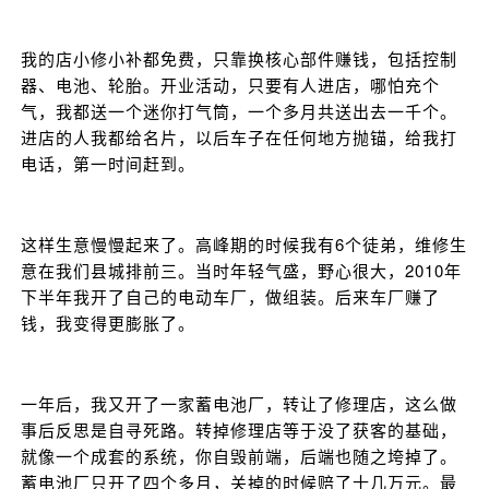
我的店小修小补都免费，只靠换核心部件赚钱，包括控制
器、电池、轮胎。开业活动，只要有人进店，哪怕充个
气，我都送一个迷你打气筒，一个多月共送出去一千个。
进店的人我都给名片，以后车子在任何地方抛锚，给我打
电话，第一时间赶到。
这样生意慢慢起来了。高峰期的时候我有6个徒弟，维修生
意在我们县城排前三。当时年轻气盛，野心很大，2010年
下半年我开了自己的电动车厂，做组装。后来车厂赚了
钱，我变得更膨胀了。
一年后，我又开了一家蓄电池厂，转让了修理店，这么做
事后反思是自寻死路。转掉修理店等于没了获客的基础，
就像一个成套的系统，你自毁前端，后端也随之垮掉了。
蓄电池厂只开了四个多月，关掉的时候赔了十几万元。最