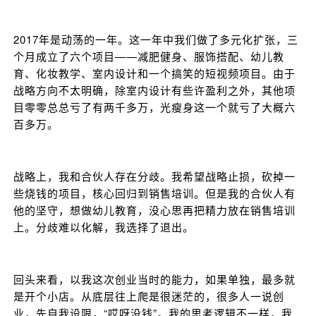
2017年是动荡的一年。这一年中我们做了多元化扩张，三
个月成立了六个项目——减肥健身、服饰搭配、幼儿教
育、化妆教学、室内设计和一个搞笑的短视频项目。由于
战略方向不太明确，除室内设计有些许盈利之外，其他项
目零零总总亏了有两千多万，光瘦身这一个就亏了大概六
百多万。
战略上，我和合伙人存在分歧。我希望战略止损，砍掉一
些烧钱的项目，核心回归到销售培训。但是我的合伙人有
他的坚守，想做幼儿教育，没心思再把精力放在销售培训
上。分歧难以化解，我选择了退出。
回头来看，以我这次创业当时的能力，如果单独，最多就
是开个小店。从底层往上爬是很迷茫的，很多人一说创
业，先自我设限，“哎呀没钱”。我的思考逻辑不一样，我