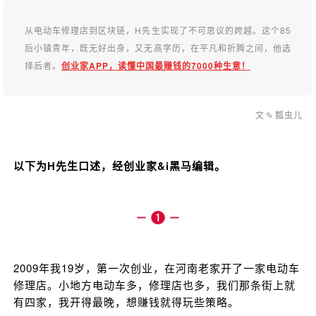
从电动车修理店到区块链，H先生实现了不可思议的跨越。这个85
后小镇青年，既无好出身，又无高学历，在平凡和折腾之间，他选
择后者
。
创业家APP，读懂中国最赚钱的7000种生意！
文
✎
瓢虫儿
以下为H先生口述，经创业家&i黑马编辑。
2009年我19岁，第一次创业，在河南老家开了一家电动车
修理店。小地方电动车多，修理店也多，我们那条街上就
有四家，我开得最晚，想赚钱就得玩些策略。