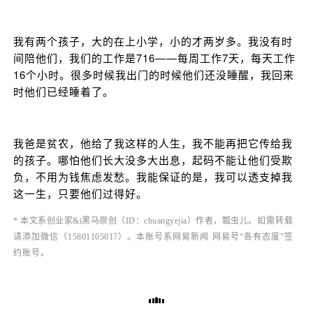
我有两个孩子，大的在上小学，小的才两岁多。我没有时
间陪他们，我们的工作是716——每周工作7天，每天工作
16个小时。很多时候我出门的时候他们还没睡醒，我回来
时他们已经睡着了。
我爸是贫农，他给了我这样的人生，我不能再把它传给我
的孩子。哪怕他们长大没多大出息，起码不能让他们受欺
负，不用为钱焦虑发愁。我能保证的是，我可以透支掉我
这一生，只要他们过得好。
* 本文系创业家&i黑马原创（ID：chuangyejia）作者，瓢虫儿。
如需转载
请添加微信（
15801105017
）。本账号系网易新闻·网易号“各有态度”签
约账号。