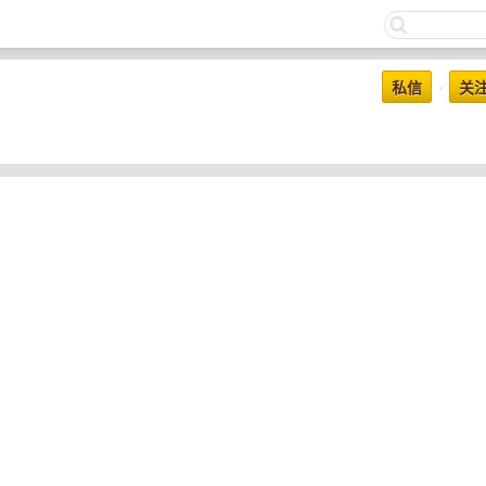
私信
关
•