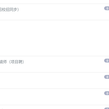
0
招校招同步）
0
剪辑师（项目聘）
0
0