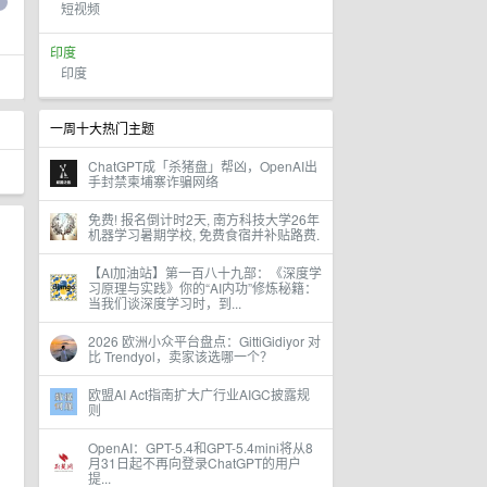
短视频
印度
印度
一周十大热门主题
ChatGPT成「杀猪盘」帮凶，OpenAI出
手封禁柬埔寨诈骗网络
免费! 报名倒计时2天, 南方科技大学26年
机器学习暑期学校, 免费食宿并补贴路费.
【AI加油站】第一百八十九部：《深度学
习原理与实践》你的“AI内功”修炼秘籍：
当我们谈深度学习时，到...
2026 欧洲小众平台盘点：GittiGidiyor 对
比 Trendyol，卖家该选哪一个？
欧盟AI Act指南扩大广行业AIGC披露规
则
OpenAI：GPT-5.4和GPT-5.4mini将从8
月31日起不再向登录ChatGPT的用户
提...