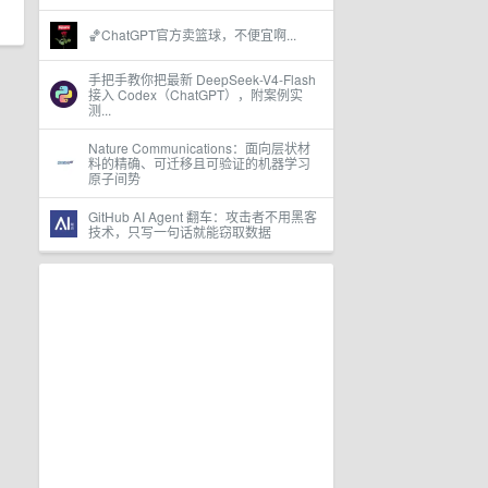
🏀ChatGPT官方卖篮球，不便宜啊...
手把手教你把最新 DeepSeek-V4-Flash
接入 Codex（ChatGPT），附案例实
测...
Nature Communications：面向层状材
料的精确、可迁移且可验证的机器学习
原子间势
GitHub AI Agent 翻车：攻击者不用黑客
技术，只写一句话就能窃取数据