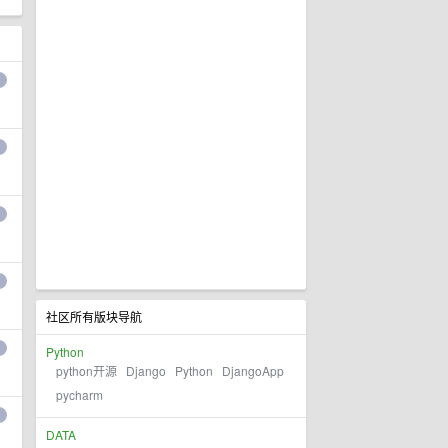
社区所有版块导航
Python
python开源
Django
Python
DjangoApp
pycharm
DATA