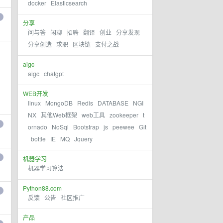
docker
Elasticsearch
分享
问与答
闲聊
招聘
翻译
创业
分享发现
分享创造
求职
区块链
支付之战
aigc
aigc
chatgpt
WEB开发
linux
MongoDB
Redis
DATABASE
NGI
NX
其他Web框架
web工具
zookeeper
t
ornado
NoSql
Bootstrap
js
peewee
Git
bottle
IE
MQ
Jquery
机器学习
机器学习算法
Python88.com
反馈
公告
社区推广
产品