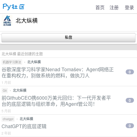
首页
注册
登录
北大纵横
北大纵横 最近创建的主题
•
北大纵横
机器学习算法
谷歌深度学习科学家Nenad Tomašev：Agent网络正
0
在重构权力，别做系统的燃料，做执刀人
1 月前
•
北大纵横
Git
前GithubCEO携6000万美元回归：下一代开发者平
0
台的底层逻辑与组织革命，用Agent管公司！
5 月前
•
北大纵横
chatgpt
ChatGPT的底层逻辑
0
2 年前