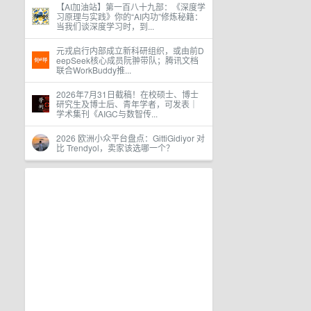
【AI加油站】第一百八十九部：《深度学
习原理与实践》你的“AI内功”修炼秘籍：
当我们谈深度学习时，到...
元戎启行内部成立新科研组织，或由前D
eepSeek核心成员阮翀带队；腾讯文档
联合WorkBuddy推...
2026年7月31日截稿！在校硕士、博士
研究生及博士后、青年学者，可发表｜
学术集刊《AIGC与数智传...
2026 欧洲小众平台盘点：GittiGidiyor 对
比 Trendyol，卖家该选哪一个？