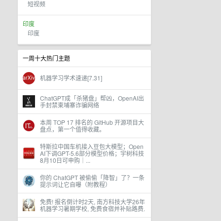
短视频
印度
印度
一周十大热门主题
机器学习学术速递[7.31]
ChatGPT成「杀猪盘」帮凶，OpenAI出
手封禁柬埔寨诈骗网络
本周 TOP 17 排名的 GitHub 开源项目大
盘点，第一个值得收藏。
特斯拉中国车机接入豆包大模型；Open
AI下调GPT-5.6部分模型价格；宇树科技
8月10日可申购｜...
你的 ChatGPT 被偷偷「降智」了？一条
提示词让它自曝（附教程）
免费! 报名倒计时2天, 南方科技大学26年
机器学习暑期学校, 免费食宿并补贴路费.