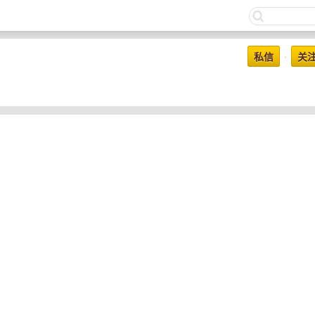
私信
关
•