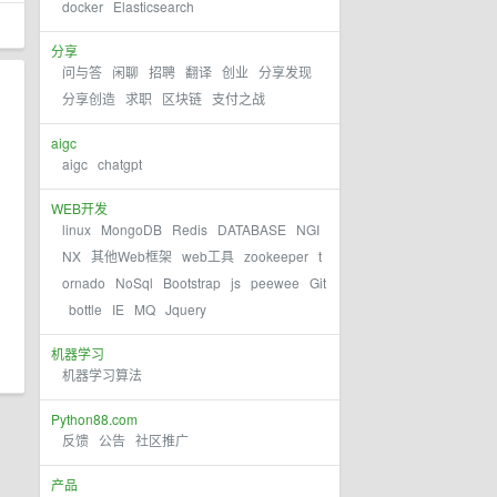
docker
Elasticsearch
分享
问与答
闲聊
招聘
翻译
创业
分享发现
分享创造
求职
区块链
支付之战
aigc
aigc
chatgpt
WEB开发
linux
MongoDB
Redis
DATABASE
NGI
NX
其他Web框架
web工具
zookeeper
t
ornado
NoSql
Bootstrap
js
peewee
Git
bottle
IE
MQ
Jquery
机器学习
机器学习算法
Python88.com
反馈
公告
社区推广
产品