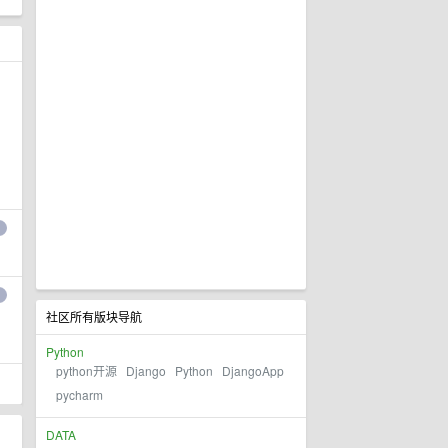
社区所有版块导航
Python
python开源
Django
Python
DjangoApp
pycharm
DATA