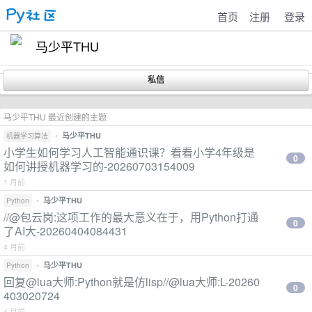
首页
注册
登录
马少平THU
马少平THU 最近创建的主题
•
马少平THU
机器学习算法
小学生如何学习人工智能通识课？看看小学4年级是
0
如何讲授机器学习的-20260703154009
1 月前
•
马少平THU
Python
//@包云岗:这项工作的最大意义在于，用Python打通
0
了AI大-20260404084431
4 月前
•
马少平THU
Python
回复@lua大师:Python就是仿lisp//@lua大师:L-20260
0
403020724
4 月前