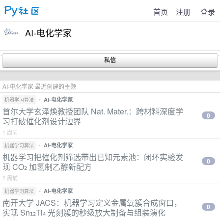
首页
注册
登录
AI-电化学家
AI-电化学家 最近创建的主题
•
AI-电化学家
机器学习算法
首尔大学玄泽焕教授团队 Nat. Mater.：跨材料深度学
0
习打破催化剂设计边界
1 周前
•
AI-电化学家
机器学习算法
机器学习把催化剂筛选带出已知元素池：闭环实验发
0
现 CO₂ 加氢制乙醇新配方
2 周前
•
AI-电化学家
机器学习算法
南开大学 JACS：机器学习定义金属氧簇合成窗口，
0
实现 Sn₁₂Ti₄ 光刻簇的秒级放大制备与组装演化