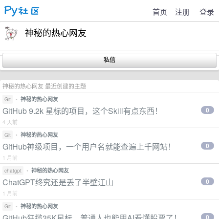
首页
注册
登录
神秘的热心网友
神秘的热心网友 最近创建的主题
•
神秘的热心网友
Git
GitHub 9.2k 星标的项目，这个Skill有点东西！
0
4 天前
•
神秘的热心网友
Git
GitHub神级项目，一个用户名就能查遍上千网站！
0
1 月前
•
神秘的热心网友
chatgpt
ChatGPT终究还是丢了半壁江山
0
1 月前
•
神秘的热心网友
Git
GitHub狂揽35K星标，普通人也能用AI看懂股票了！
0