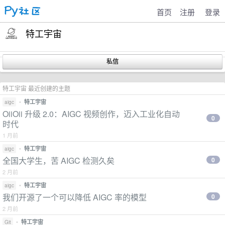
首页
注册
登录
特工宇宙
特工宇宙 最近创建的主题
•
特工宇宙
aigc
OiiOii 升级 2.0：AIGC 视频创作，迈入工业化自动
0
时代
1 月前
•
特工宇宙
aigc
全国大学生，苦 AIGC 检测久矣
0
2 月前
•
特工宇宙
aigc
我们开源了一个可以降低 AIGC 率的模型
0
2 月前
•
特工宇宙
Git