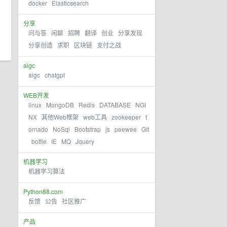
docker
Elasticsearch
分享
问与答
闲聊
招聘
翻译
创业
分享发现
分享创造
求职
区块链
支付之战
aigc
aigc
chatgpt
WEB开发
linux
MongoDB
Redis
DATABASE
NGI
NX
其他Web框架
web工具
zookeeper
t
ornado
NoSql
Bootstrap
js
peewee
Git
bottle
IE
MQ
Jquery
机器学习
机器学习算法
Python88.com
反馈
公告
社区推广
产品