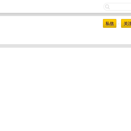
私信
关
•