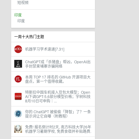
短视频
印度
印度
一周十大热门主题
机器学习学术速递[7.31]
ChatGPT成「杀猪盘」帮凶，OpenAI出
手封禁柬埔寨诈骗网络
本周 TOP 17 排名的 GitHub 开源项目大
盘点，第一个值得收藏。
特斯拉中国车机接入豆包大模型；Open
AI下调GPT-5.6部分模型价格；宇树科技
8月10日可申购｜...
你的 ChatGPT 被偷偷「降智」了？一条
提示词让它自曝（附教程）
免费! 报名倒计时2天, 南方科技大学26年
机器学习暑期学校, 免费食宿并补贴路费.