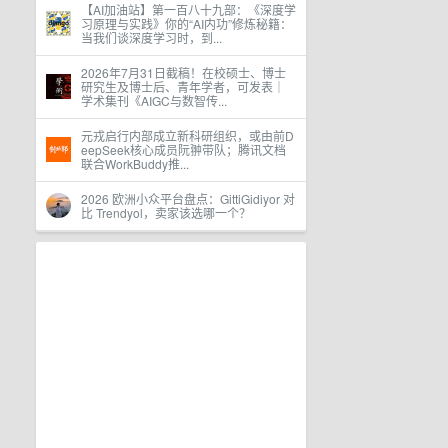
【AI加油站】第一百八十九部：《深度学
习原理与实践》你的“AI内功”修炼秘籍：
当我们谈深度学习时，到...
2026年7月31日截稿！在校硕士、博士
研究生及博士后、青年学者，可发表｜
学术集刊《AIGC与数智传...
元戎启行内部成立新科研组织，或由前D
eepSeek核心成员阮翀带队；腾讯文档
联合WorkBuddy推...
2026 欧洲小众平台盘点：GittiGidiyor 对
比 Trendyol，卖家该选哪一个？