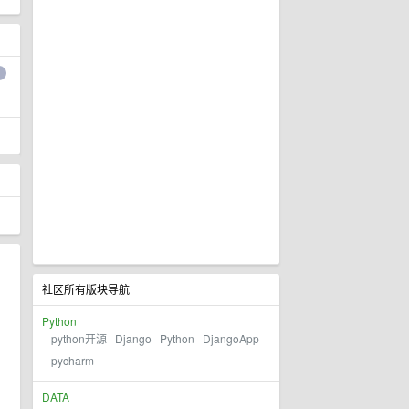
社区所有版块导航
Python
python开源
Django
Python
DjangoApp
pycharm
DATA