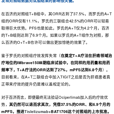
发现
对照组数据对试验结果的影响很关键
。
在
百济的对照组
T+B
组中，其
ORR达到了
37.5%，
而
罗氏的
A+T
组的ORR仅有1
1.1%，罗氏的三联组合42.5%的ORR可以轻易
取得巨大优势。PFS也是如此，罗氏的A+T仅为4.2个月，百济
的T+B组则达到了6.9个月。
如果以
罗氏
的
A+T
组作为对照
，那
么百
济的
O
+T+B也许可以
做
出更加惊艳的效果了。
鉴于罗氏的对照组疗效发挥失常（
在奠定T+A疗法在肝癌领域治
疗地位的IMbrave150Ⅲ期临床试验中，在同样的用药量和用药
频率下，T+A疗法的ORR达到了27%，mPFS达到6.8个月
）。
目前看来，在A+T二联组合中加入TIGIT之后是否为肝癌患者真
正带来疗效的提升仍是难以盖棺定论的。
对于百济而言，即便最终无法验证
Ociperlimab
加入
后的疗效优
势，
其仍然
可以退而求其次，凭借
37.5%的ORR、和6.9个月的
mPFS，
推进
+
BAT1
706这个对照组的上市批准。
Tislelizumab