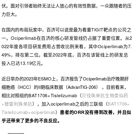
伏。面对引领者始终无法让人放心的有效性数据，一众跟随者的压
力巨大。
在国内的布局玩家中，百济可以说是最为看重
TIGIT靶点的公司之
一。Ociperlimab在百济的核心研发管线仍占据了重要位置。
从2
022年度各项目研发费用占营收比例来看，其中
Ociperlimab
为7.
49%，排在第二位。
截至2022年底，百济在该管线上
的研发总
投
入已
达
13.19亿元。
近日举办的2023年ESMO上，百济报告了Ociperlimab治疗晚期肝
细胞癌（HCC）的II期临床数据（AdvanTIG-206） ，目前看来，
相比对照组的
BAT1706+Tislelizumab（
贝伐珠单抗生物类似药
+替雷利珠单抗
）
，
加入ociperlimab之后的三联组（
BAT1706+
Tislelizumab+ociperlimab
）
患者的ORR没有得到改善，
并且似
乎还带来了更多的不良反应。