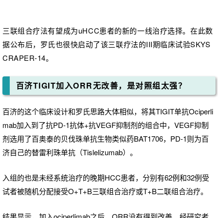
三联组合疗法有望成为
uHCC患者的
新的一线治疗选择。在此数
据公布后，
罗氏也很快启动了该
三联疗法
的III期临床试验SKYS
CRAPER-14。
百济TIGIT加入ORR无改善，是
对照组太强？
百济的这个临床设计和罗氏思路大体相似，将其TIGIT单抗Ociperli
mab加入到了抗PD-1抗体+抗VEGF抑制剂的组合中，VEGF抑制
剂选用了百奥泰
的贝伐珠单抗生物类似药BAT1706，PD-1则为百
济自己的替雷利珠单抗（Tislelizumab）。
入组的也是未经系统治疗的晚期HCC患者，分别有62例和32例受
试者被随机分配接受O+T+B三联组合治疗或T+B二联组合治疗。
结果显示，加入ociperlimab之后，ORR没有得到改善。经研究者