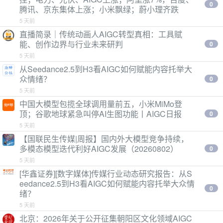
0
腾讯、京东集体上涨；小米飘绿；蔚小理齐跌
5 天前
直播简录｜传统动画人AIGC转型真相：工具赋
能、创作边界与行业未来研判
0
5 天前
从Seedance2.5到H3看AIGC如何赋能内容托举大
众情绪？
0
5 天前
中国大模型包揽全球调用量前五，小米MiMo登
顶；谷歌地球紧急叫停AI生图功能丨AIGC日报
0
5 天前
【国联民生传媒|周报】国内外大模型竞争持续，
多模态模型迭代利好AIGC发展（20260802）
0
5 天前
[华鑫证券][数字媒体]传媒行业动态研究报告：从S
eedance2.5到H3看AIGC如何赋能内容托举大众情
0
绪？
5 天前
北京：2026年关于公开征集朝阳区文化领域AIGC