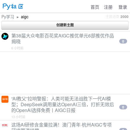
首页
注册
登录
Py学习
aigc
主题总数
2000
»
第38届大众电影百花奖AIGC推优单元6部推优作品
揭晓
0
6 小时前
“AI教父”拉响警报：人类可能无法战胜下一代AI模
型；DeepSeek调用量达OpenAI三倍，打折无效后
0
的OpenAI选择免费丨AIGC日报
13 小时前
这场AI研修含金量拉满！澳门青年·杭州AIGC专项