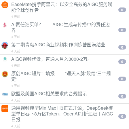
EaseMate携手阿里云：以安全高效的AIGC服务赋
能全球创作者
0
4 天前
AI责任谁买单？——AIGC生成与传播中的责任边
界
0
4 天前
第二期青岛AIGC商业视频制作训练营圆满结业
0
4 天前
AIGC视频代做，普通人月入3000-2万。
0
4 天前
原创AIGC短片：填报—— “通天人脉”败给“三个规
定”
0
4 天前
欧盟及美国AIGC相关要求的合规提示
0
4 天前
通用视频模型MiniMax H3正式开源；DeepSeek模
型单日吞下8万亿Token，OpenAI打折追赶丨AIGC
0
日报
4 天前