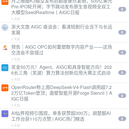
月之暗面K3模型发布后额度骤然紧俏，500亿美元
Pre-IPO轮开闸；字节跳动发布原生音视频全双工
0
大模型SeedRealtime丨AIGC日报
2 天前
浙大文旅 AIGC 座谈会：看清短剧行业当下与长远
发展
0
3 天前
预告｜AIGC·OPC如何重塑数字内容产业——这场
交流会不容错过
0
3 天前
奖金50万元！Agent、AIGC和具身智能方向！202
6长三角（芜湖）算力算法创新应用大赛正式启动
0
3 天前
OpenRouter称上周DeepSeek-V4-Flash调用超7.2
2万亿Token登顶；面壁智能开源Forge Stencil丨A
0
IGC日报
3 天前
AI仙界视频引围观，单条获赞超300万；胡楚靓AI
工作台获110万点赞 | AIGC热门精选
0
4 天前