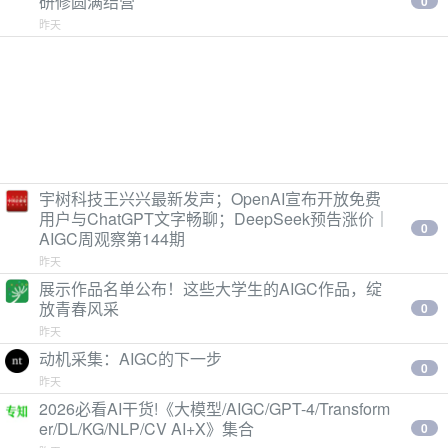
研修圆满结营
0
昨天
宇树科技王兴兴最新发声；OpenAI宣布开放免费
用户与ChatGPT文字畅聊；DeepSeek预告涨价｜
0
AIGC周观察第144期
昨天
展示作品名单公布！这些大学生的AIGC作品，绽
放青春风采
0
昨天
动机采集：AIGC的下一步
0
昨天
2026必看AI干货!《大模型/AIGC/GPT-4/Transform
er/DL/KG/NLP/CV AI+X》集合
0