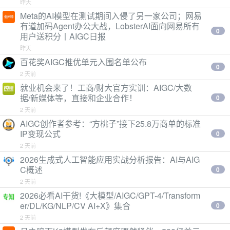
昨天
Meta的AI模型在测试期间入侵了另一家公司；网易
有道加码Agent办公大战，LobsterAI面向网易所有
0
用户送积分丨AIGC日报
昨天
百花奖AIGC推优单元入围名单公布
0
2 天前
就业机会来了！工商/财大官方实训：AIGC/大数
据/新媒体等，直接和企业合作！
0
2 天前
AIGC创作者参考：“方桃子”接下25.8万商单的标准
IP变现公式
0
2 天前
2026生成式人工智能应用实战分析报告：AI与AIG
C概述
0
2 天前
2026必看AI干货!《大模型/AIGC/GPT-4/Transform
er/DL/KG/NLP/CV AI+X》集合
0
2 天前