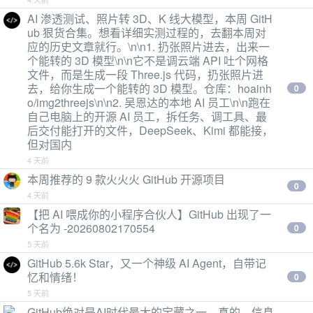
AI 渗透测试、照片转 3D、K 线大模型，本周 GitH
ub 狠货合集。想看详细实测过程的，去翻本周对
应的历史文章就行。\n\n1. 扔张照片进去，出来一
个能转的 3D 模型\n\n它不是调云端 API 吐个网格
文件，而是生成一段 Three.js 代码，扔张照片进
去，给你生成一个能转的 3D 模型。仓库：hoainh
0
o/img2threejs\n\n2. 吴恩达的本地 AI 员工\n\n跑在
自己电脑上的开源 AI 员工，拆任务、调工具、最
后交付能打开的文件，DeepSeek、Kimi 都能接，
但对国内
4 天前
本周推荐的 9 款火火火 GitHub 开源项目
0
4 天前
【把 AI 喂成你的小程序合伙人】GitHub 出现了一
个名为 -20260802170554
0
5 天前
GitHub 5.6k Star，又一个神级 AI Agent，自带记
忆和情绪！
0
5 天前
GitHub绝对是AI时代最大的宝藏之一。真的，信息