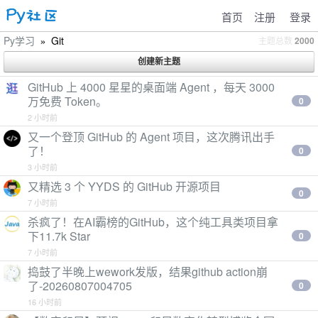
首页
注册
登录
Py学习
Git
主题总数
2000
»
GitHub 上 4000 星星的桌面端 Agent ，每天 3000
万免费 Token。
0
2 小时前
又一个登顶 GitHub 的 Agent 项目，这次腾讯出手
了！
0
3 小时前
又精选 3 个 YYDS 的 GitHub 开源项目
0
7 小时前
杀疯了！在AI霸榜的GitHub，这个纯工具类项目拿
下11.7k Star
0
7 小时前
捣鼓了半晚上wework发版，结果github action崩
了-20260807004705
0
16 小时前