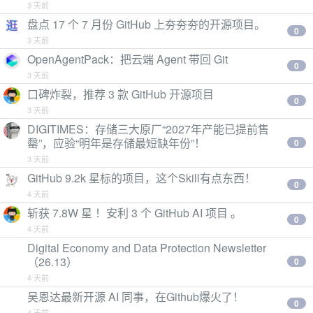
3 天前
盘点 17 个 7 月份 GitHub 上夯夯夯的开源项目。
0
3 天前
OpenAgentPack：把云端 Agent 带回 Git
0
3 天前
口碑炸裂，推荐 3 款 GitHub 开源项目
0
3 天前
DIGITIMES：存储三大原厂“2027年产能已提前售
罄”，应验“明年是存储最短缺年份”！
0
3 天前
GitHub 9.2k 星标的项目，这个Skill有点东西！
0
4 天前
斩获 7.8W 星 ！安利 3 个 GitHub AI 项目 。
0
4 天前
Digital Economy and Data Protection Newsletter
（26.13）
0
4 天前
吴恩达最新开源 AI 同事，在Github爆火了！
0
4 天前