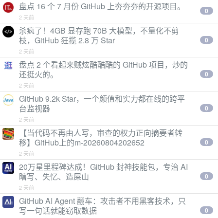
盘点 16 个 7 月份 GitHub 上夯夯夯的开源项目。
0
2 天前
杀疯了！4GB 显存跑 70B 大模型，不量化不剪
枝，GitHub 狂揽 2.8 万 Star
0
2 天前
盘点 2 个看起来贼炫酷酷酷的 GitHub 项目，炒的
还挺火的。
0
2 天前
GitHub 9.2k Star，一个颜值和实力都在线的跨平
台监视器
0
2 天前
【当代码不再由人写，审查的权力正向摘要者转
移】GitHub上的m-20260804202652
0
2 天前
20万星里程碑达成！GitHub 封神技能包，专治 AI
瞎写、失忆、造屎山
0
2 天前
GitHub AI Agent 翻车：攻击者不用黑客技术，只
写一句话就能窃取数据
0