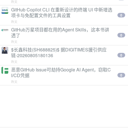
昨天
GitHub Copilot CLI 在重新设计的终端 UI 中新增选
项卡与免配置文件的工具设置
0
昨天
GitHub万星项目都在用的Agent Skills，这本书讲
透了
0
昨天
$长鑫科技(SH688825)$ 据DIGITIMES援引供应
链-20260805180136
0
昨天
恶意GitHub Issue可劫持Google AI Agent，窃取C
I/CD凭据
0
昨天