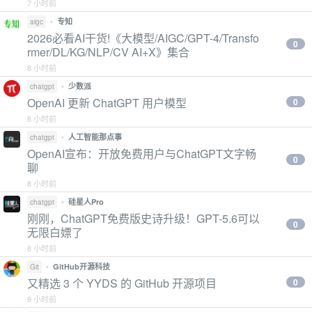
7 小时前
•
专知
aigc
2026必看AI干货!《大模型/AIGC/GPT-4/Transfo
0
rmer/DL/KG/NLP/CV AI+X》集合
8 小时前
•
少数派
chatgpt
OpenAI 更新 ChatGPT 用户模型
0
8 小时前
•
人工智能那点事
chatgpt
OpenAI宣布：开放免费用户与ChatGPT文字畅
0
聊
8 小时前
•
硅星人Pro
chatgpt
刚刚，ChatGPT免费版史诗升级！GPT-5.6可以
0
无限白嫖了
8 小时前
•
GitHub开源科技
Git
又精选 3 个 YYDS 的 GitHub 开源项目
0
9 小时前