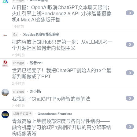
chatgpt
AI日报：OpenAI取消ChatGPT文本聊天限制；
火山引擎上线Seedance2.5 API ;小米智能摄像
0
机4 Max AI变焦版开售
1小时前
•
Xbotics具身智能实验室
Git
把内容放上GitHub只是第一步：从vLLM思考一
0
个开源社区如何走向长期主义
2 小时前
•
锐普PPT
chatgpt
世界已经变了！我把ChatGPT创始人的13个最
0
新判断做成了PPT
2 小时前
•
刘小排r
chatgpt
我找到了ChatGPT Pro降智的真解法
0
2 小时前
•
Geoscience Frontiers
机器学习算法
青藏高原上地幔顶部速度与各向异性结构——
融合机器学习拾取Pn震相所开展的高分辨率结
0
构成像清晰