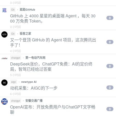
3 小时前
•
逛逛GitHub
Git
GitHub 上 4000 星星的桌面端 Agent ，每天 30
0
00 万免费 Token。
3 小时前
•
极客之家
Git
又一个登顶 GitHub 的 Agent 项目，这次腾讯出
0
手了！
4 小时前
•
第一电动汽车网
chatgpt
DeepSeek涨价，ChatGPT免费：AI的定价终
0
局，智驾已经给过答案
5 小时前
•
newtype AI
aigc
动机采集：AIGC的下一步
0
6 小时前
•
安徽交通广播
chatgpt
OpenAI宣布：开放免费用户与ChatGPT文字畅
0
聊