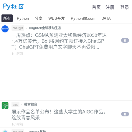
首页
注册
登录
所有
Python
分享
WEB开发
Python88.com
DATA
•
Dlightek全球移动生态
chatgpt
一周热点：GSMA预测亚太移动经济2030年达
1.4万亿美元；Bolt将网约车预订接入ChatGP
0
T；ChatGPT免费用户文字聊天不再受限...
1小时前
•
微言教育
aigc
展示作品名单公布！这些大学生的AIGC作品，
0
绽放青春风采
1小时前
•
AIbase基地