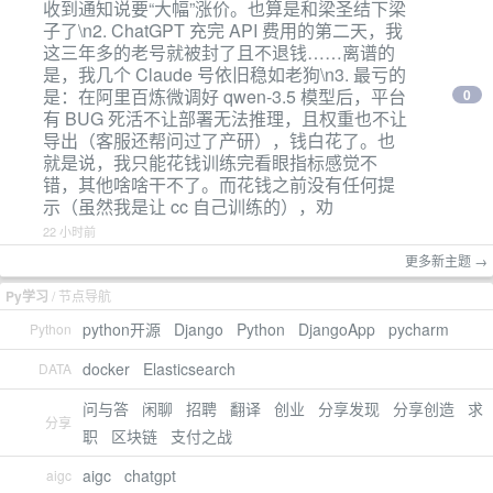
收到通知说要“大幅”涨价。也算是和梁圣结下梁
子了\n2. ChatGPT 充完 API 费用的第二天，我
这三年多的老号就被封了且不退钱……离谱的
是，我几个 Claude 号依旧稳如老狗\n3. 最亏的
是：在阿里百炼微调好 qwen-3.5 模型后，平台
0
有 BUG 死活不让部署无法推理，且权重也不让
导出（客服还帮问过了产研），钱白花了。也
就是说，我只能花钱训练完看眼指标感觉不
错，其他啥啥干不了。而花钱之前没有任何提
示（虽然我是让 cc 自己训练的），劝
22 小时前
更多新主题 →
Py学习
/ 节点导航
python开源
Django
Python
DjangoApp
pycharm
Python
docker
Elasticsearch
DATA
问与答
闲聊
招聘
翻译
创业
分享发现
分享创造
求
分享
职
区块链
支付之战
aigc
chatgpt
aigc