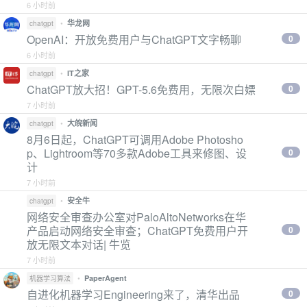
6 小时前
•
华龙网
chatgpt
OpenAI：开放免费用户与ChatGPT文字畅聊
0
6 小时前
•
IT之家
chatgpt
ChatGPT放大招！GPT-5.6免费用，无限次白嫖
0
7 小时前
•
大皖新闻
chatgpt
8月6日起，ChatGPT可调用Adobe Photosho
p、Lightroom等70多款Adobe工具来修图、设
0
计
7 小时前
•
安全牛
chatgpt
网络安全审查办公室对PaloAltoNetworks在华
产品启动网络安全审查；ChatGPT免费用户开
0
放无限文本对话| 牛览
7 小时前
•
PaperAgent
机器学习算法
自进化机器学习Engineering来了，清华出品
0