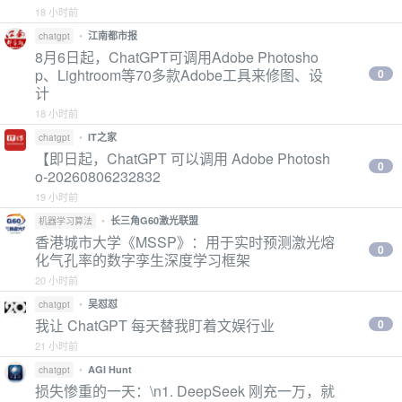
18 小时前
•
江南都市报
chatgpt
8月6日起，ChatGPT可调用Adobe Photosho
p、Lightroom等70多款Adobe工具来修图、设
0
计
18 小时前
•
IT之家
chatgpt
【即日起，ChatGPT 可以调用 Adobe Photosh
0
o-20260806232832
19 小时前
•
长三角G60激光联盟
机器学习算法
香港城市大学《MSSP》：用于实时预测激光熔
0
化气孔率的数字孪生深度学习框架
20 小时前
•
吴怼怼
chatgpt
我让 ChatGPT 每天替我盯着文娱行业
0
21 小时前
•
AGI Hunt
chatgpt
损失惨重的一天：\n1. DeepSeek 刚充一万，就