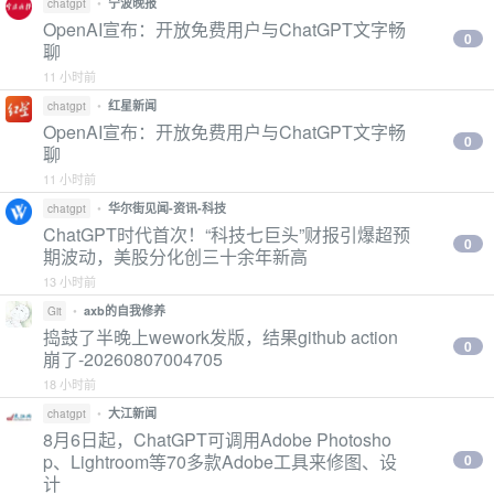
•
宁波晚报
chatgpt
OpenAI宣布：开放免费用户与ChatGPT文字畅
0
聊
11 小时前
•
红星新闻
chatgpt
OpenAI宣布：开放免费用户与ChatGPT文字畅
0
聊
11 小时前
•
华尔街见闻-资讯-科技
chatgpt
ChatGPT时代首次！“科技七巨头”财报引爆超预
0
期波动，美股分化创三十余年新高
13 小时前
•
axb的自我修养
Git
捣鼓了半晚上wework发版，结果github action
0
崩了-20260807004705
18 小时前
•
大江新闻
chatgpt
8月6日起，ChatGPT可调用Adobe Photosho
p、Lightroom等70多款Adobe工具来修图、设
0
计