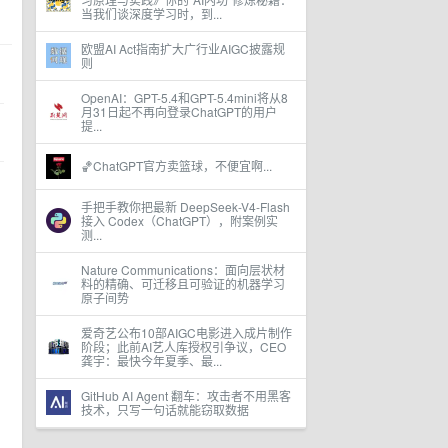
当我们谈深度学习时，到...
欧盟AI Act指南扩大广行业AIGC披露规
则
OpenAI：GPT-5.4和GPT-5.4mini将从8
月31日起不再向登录ChatGPT的用户
提...
🏀ChatGPT官方卖篮球，不便宜啊...
手把手教你把最新 DeepSeek-V4-Flash
接入 Codex（ChatGPT），附案例实
测...
Nature Communications：面向层状材
料的精确、可迁移且可验证的机器学习
原子间势
爱奇艺公布10部AIGC电影进入成片制作
阶段；此前AI艺人库授权引争议，CEO
龚宇：最快今年夏季、最...
GitHub AI Agent 翻车：攻击者不用黑客
技术，只写一句话就能窃取数据