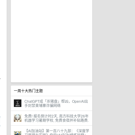
一
一周十大热门主题
ChatGPT成「杀猪盘」帮凶，OpenAI出
手封禁柬埔寨诈骗网络
免费! 报名倒计时2天, 南方科技大学26年
机器学习暑期学校, 免费食宿并补贴路费.
【AI加油站】第一百八十九部：《深度学
习原理与实践》你的“AI内功”修炼秘籍：