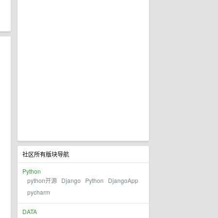
社区所有版块导航
Python
python开源
Django
Python
DjangoApp
pycharm
DATA