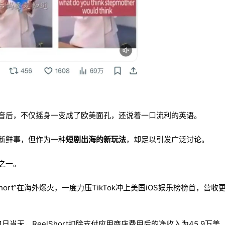
配音后，不仅摇身一变成了欧美面孔，还说着一口流利的英语。
么新鲜事，但作为一种
短剧出海的新玩法
，却足以引发广泛讨论。
之一。
hort”在海外爆火，一度力压TikTok冲上美国iOS娱乐榜榜首，营收
11日当天，ReelShort扣除支付应用商店费用后的净收入为45.9万美