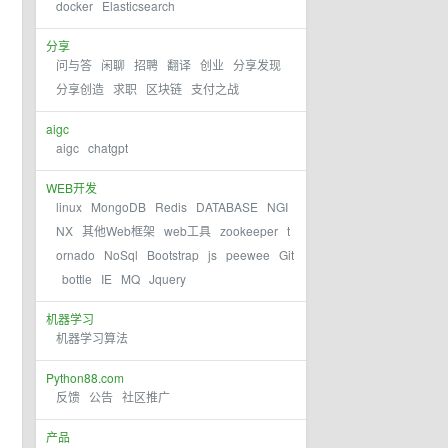
docker
Elasticsearch
分享
问与答
闲聊
招聘
翻译
创业
分享发现
分享创造
求职
区块链
支付之战
aigc
aigc
chatgpt
WEB开发
linux
MongoDB
Redis
DATABASE
NGI
NX
其他Web框架
web工具
zookeeper
t
ornado
NoSql
Bootstrap
js
peewee
Git
bottle
IE
MQ
Jquery
机器学习
机器学习算法
Python88.com
反馈
公告
社区推广
产品