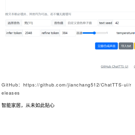
GitHub：
https://github.com/jianchang512/ChatTTS-ui/r
eleases
智能家居，从未如此贴心