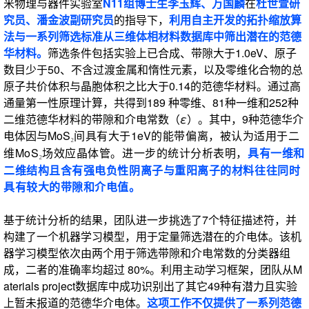
米物理与器件实验室
N11组博士生李玉辉、万国麟
在
杜世萱研
究员、潘金波副研究员
的指导下，
利用自主开发的拓扑缩放算
法与一系列筛选标准从三维体相材料数据库中筛出潜在的范德
华材料。
筛选条件包括实验上已合成、带隙大于1.0eV、原子
数目少于50、不含过渡金属和惰性元素，以及零维化合物的总
原子共价体积与晶胞体积之比大于0.14的范德华材料。通过高
通量第一性原理计算，共得到189 种零维、81种一维和252种
二维范德华材料的带隙和介电常数（
ε
）。其中，9种范德华介
电体因与MoS
间具有大于1eV的能带偏离，被认为适用于二
₂
维MoS
场效应晶体管。进一步的统计分析表明，
具有一维和
₂
二维结构且含有强电负性阴离子与重阳离子的材料往往同时
具有较大的带隙和介电值。
基于统计分析的结果，团队进一步挑选了7个特征描述符，并
构建了一个机器学习模型，用于定量筛选潜在的介电体。该机
器学习模型依次由两个用于筛选带隙和介电常数的分类器组
成，二者的准确率均超过 80%。利用主动学习框架，团队从M
aterials project数据库中成功识别出了其它49种有潜力且实验
上暂未报道的范德华介电体。
这项工作不仅提供了一系列范德