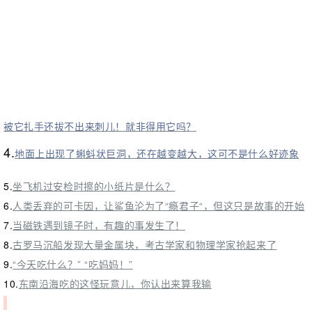
被它扎手还拔不出来刺儿！就非得用它吗？
4.
地面上出现了蝌蚪状巨洞，还在越变越大，这可不是什么好迹象
5.
坐飞机过安检时擦的小纸片是什么？
6.
人类丢弃的可卡因，让鲨鱼沦为了“瘾君子“，但这只是故事的开始
7.
当磁铁遇到镜子时，有趣的事发生了！
8.
古罗马沉船发现大量金属块，考古学家和物理学家抢起来了
9.
“今天吃什么？” “吃妈妈！”
10.
东南沿海吃的这怪玩意儿，你认出来算我输