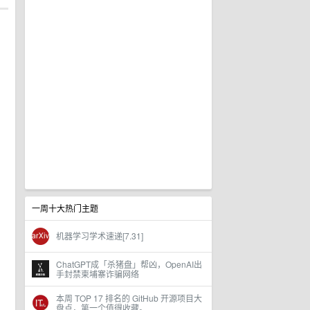
一周十大热门主题
机器学习学术速递[7.31]
ChatGPT成「杀猪盘」帮凶，OpenAI出
手封禁柬埔寨诈骗网络
本周 TOP 17 排名的 GitHub 开源项目大
盘点，第一个值得收藏。