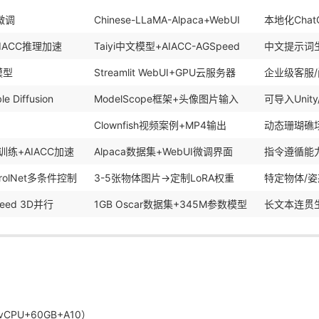
A微调
Chinese-LLaMA-Alpaca+WebUI
本地化Chat
n+AIACC推理加速
Taiyi中文模型+AIACC-AGSpeed
中文提示词
模型
Streamlit WebUI+GPU云服务器
企业级客服
 Diffusion
ModelScope框架+头像图片输入
可导入Unit
Clownfish视频案例+MP4输出
动态珊瑚礁
式训练+AIACC加速
Alpaca数据集+WebUI微调界面
指令遵循能力
ntrolNet多条件控制
3-5张物体图片→定制LoRA权重
特定物体/
peed 3D并行
1GB Oscar数据集+345M参数模型
长文本连贯
16vCPU+60GB+A10）