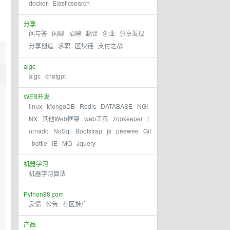
docker
Elasticsearch
分享
问与答
闲聊
招聘
翻译
创业
分享发现
分享创造
求职
区块链
支付之战
aigc
aigc
chatgpt
WEB开发
linux
MongoDB
Redis
DATABASE
NGI
NX
其他Web框架
web工具
zookeeper
t
ornado
NoSql
Bootstrap
js
peewee
Git
bottle
IE
MQ
Jquery
机器学习
机器学习算法
Python88.com
反馈
公告
社区推广
产品