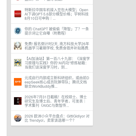
特斯拉中国车机接入豆包大模型；Open
AI下调GPT-5.6部分模型价格；宇树科技
8月10日可申购｜...
你的 ChatGPT 被偷偷「降智」了？一条
提示词让它自曝（附教程）
免费! 报名倒计时2天, 南方科技大学26年
机器学习暑期学校, 免费食宿并补贴路费.
【AI加油站】第一百八十九部：《深度学
习原理与实践》你的“AI内功”修炼秘籍：
当我们谈深度学习时，到...
元戎启行内部成立新科研组织，或由前D
eepSeek核心成员阮翀带队；腾讯文档
联合WorkBuddy推...
2026年7月31日截稿！在校硕士、博士
研究生及博士后、青年学者，可发表｜
学术集刊《AIGC与数智传...
2026 欧洲小众平台盘点：GittiGidiyor 对
比 Trendyol，卖家该选哪一个？