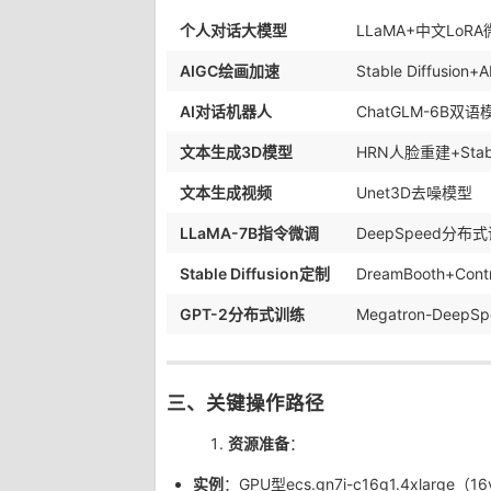
个人对话大模型
LLaMA+中文LoR
AIGC绘画加速
Stable Diffusio
AI对话机器人
ChatGLM-6B双语
文本生成3D模型
HRN人脸重建+Stable
文本生成视频
Unet3D去噪模型
LLaMA-7B指令微调
DeepSpeed分布
Stable Diffusion定制
DreamBooth+Co
GPT-2分布式训练
Megatron-DeepS
三、关键操作路径
资源准备
：
实例
：GPU型ecs.gn7i-c16g1.4xlarge（