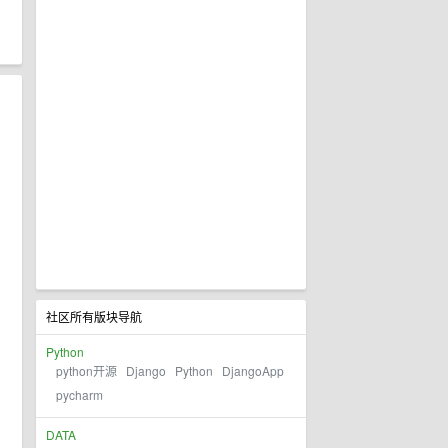
社区所有版块导航
Python
python开源
Django
Python
DjangoApp
pycharm
DATA