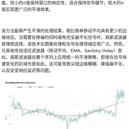
度。较小的σ值保持窗口的响应性，适合保持信号细节；较大的σ
值实现更广泛的平滑效果。
该方法能够产生平滑的处理结果，相比简单移动平均具有更少的边
缘效应。当需要在降噪的同时避免完全扁平化信号时，高斯滤波器
是理想选择。该技术在图像处理和信号处理领域应用广泛。然而，
与其他非自适应滤波器（移动平均、EMA、Savitzky-Golay）类
似，高斯滤波器在整个序列上应用统一的平滑策略，即使在信号快
速变化的区域也是如此。这可能导致尖锐边缘模糊、峰值扁平化，
以及突变响应延迟等问题。