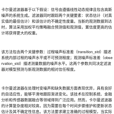
卡尔曼滤波器基于以下假设：信号由遵循线性动态规律且包含高斯
噪声的系统生成。滤波器同时跟踪两个关键要素：状态估计（对真
实值的最佳估计）和该估计的不确定性度量。当新的观测数据到达
时，算法采用加权平均策略融合预测值和观测值，置信度更高的估
计将获得更大的权重。
该方法包含两个关键参数：过程噪声标准差（transition_std）描述
系统内部过程的噪声水平或不可预测程度；观测噪声标准差（obse
rvation_std）描述测量数据的噪声水平。这两个参数共同决定滤波
器对模型预测与新观测数据的相对信任程度。
卡尔曼滤波器在处理时变噪声和缺失数据方面表现优异，具有良好
的自适应性，能够平滑地跟踪渐进变化。该技术在控制系统、金融
分析和传感器数据融合等领域得到广泛应用。然而，卡尔曼滤波器
的计算复杂度相对较高，因为需要在每个时间步骤维护和更新状态
估计及其不确定性信息。该方法要求建立准确的过程模型，当实际