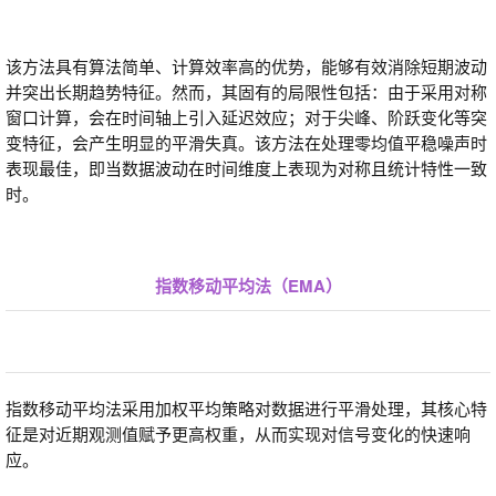
该方法具有算法简单、计算效率高的优势，能够有效消除短期波动
并突出长期趋势特征。然而，其固有的局限性包括：由于采用对称
窗口计算，会在时间轴上引入延迟效应；对于尖峰、阶跃变化等突
变特征，会产生明显的平滑失真。该方法在处理零均值平稳噪声时
表现最佳，即当数据波动在时间维度上表现为对称且统计特性一致
时。
指数移动平均法（EMA）
指数移动平均法采用加权平均策略对数据进行平滑处理，其核心特
征是对近期观测值赋予更高权重，从而实现对信号变化的快速响
应。