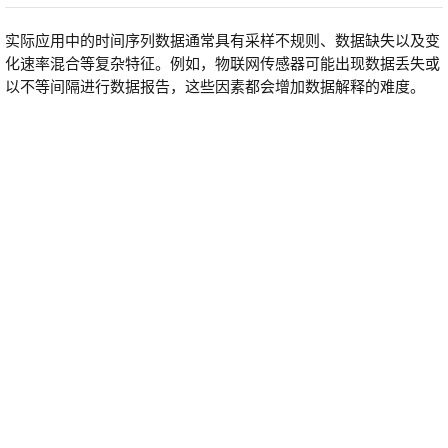
实际应用中的时间序列数据通常具有采样不规则、数据缺失以及变
化速率混合等复杂特征。例如，物联网传感器可能出现数据丢失或
以不等间隔进行数据报告，这些因素都会增加数据解释的难度。