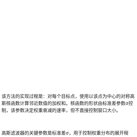
该方法的实现过程是：对每个目标点，使用以该点为中心的对称高
斯核函数计算邻近数值的加权和。核函数的形状由标准差参数σ控
制，该参数决定权重衰减的速率，但不直接控制窗口大小。
高斯滤波器的关键参数是标准差σ，用于控制权重分布的展开程