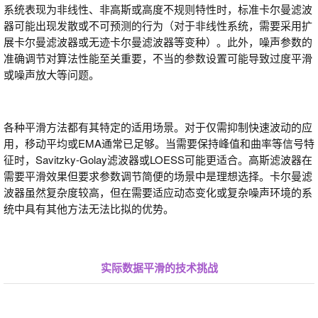
系统表现为非线性、非高斯或高度不规则特性时，标准卡尔曼滤波
器可能出现发散或不可预测的行为（对于非线性系统，需要采用扩
展卡尔曼滤波器或无迹卡尔曼滤波器等变种）。此外，噪声参数的
准确调节对算法性能至关重要，不当的参数设置可能导致过度平滑
或噪声放大等问题。
各种平滑方法都有其特定的适用场景。对于仅需抑制快速波动的应
用，移动平均或EMA通常已足够。当需要保持峰值和曲率等信号特
征时，Savitzky-Golay滤波器或LOESS可能更适合。高斯滤波器在
需要平滑效果但要求参数调节简便的场景中是理想选择。卡尔曼滤
波器虽然复杂度较高，但在需要适应动态变化或复杂噪声环境的系
统中具有其他方法无法比拟的优势。
实际数据平滑的技术挑战