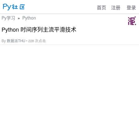
首页
注册
登录
Py学习
Python
»
Python 时间序列主流平滑技术
By
数据派THU
• 228 次点击