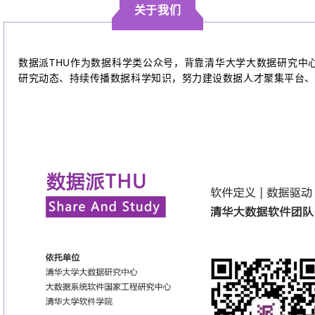
关于我们
数据派THU作为数据科学类公众号，背靠清华大学大数据研究中
研究动态、持续传播数据科学知识，努力建设数据人才聚集平台、