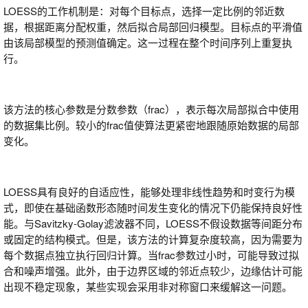
LOESS的工作机制是：对每个目标点，选择一定比例的邻近数
据，根据距离分配权重，然后拟合局部回归模型。目标点的平滑值
由该局部模型的预测值确定。这一过程在整个时间序列上重复执
行。
该方法的核心参数是分数参数（frac），表示每次局部拟合中使用
的数据集比例。较小的frac值使算法更紧密地跟随原始数据的局部
变化。
LOESS具有良好的自适应性，能够处理非线性趋势和时变行为模
式，即使在基础函数形态随时间发生变化的情况下仍能保持良好性
能。与Savitzky-Golay滤波器不同，LOESS不假设数据等间距分布
或固定的结构模式。但是，该方法的计算复杂度较高，因为需要为
每个数据点独立执行回归计算。当frac参数过小时，可能导致过拟
合和噪声增强。此外，由于边界区域的邻近点较少，边缘估计可能
出现不稳定现象，某些实现会采用非对称窗口来缓解这一问题。