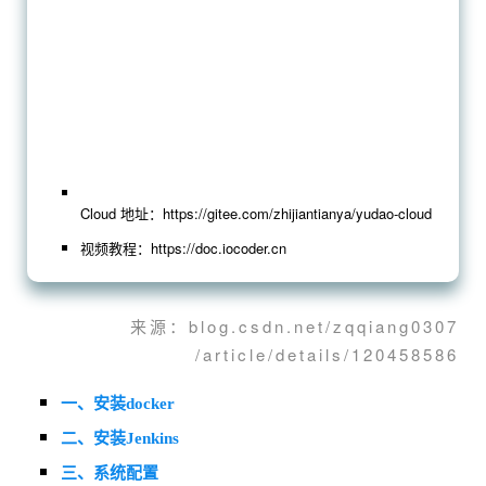
Cloud 地址：https://gitee.com/zhijiantianya/yudao-cloud
视频教程：https://doc.iocoder.cn
来源：blog.csdn.net/zqqiang0307
/article/details/120458586
一、安装docker
二、安装Jenkins
三、系统配置