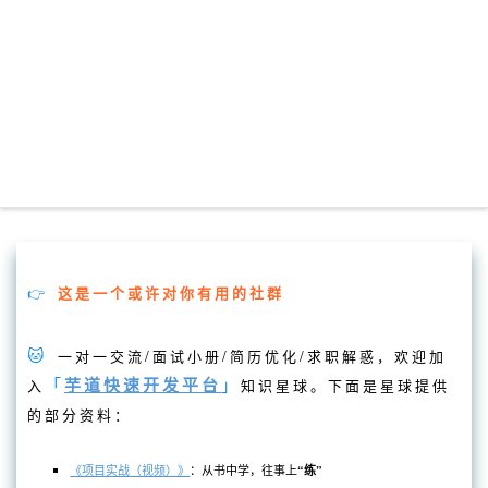
👉
这是一个或许对你有用
的社群
🐱
一对一交流/面试小册/简历优化/求职解惑，欢迎加
「
芋道快速开发平台
」
入
知识星球。
下面是星球提供
的部分资料：
《项目实战（视频）》
：从书中学，往事上
“练
”