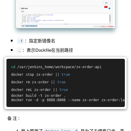
：指定新镜像名
-t
：表示Dockfile在当前路径
.
cd
 /var/jenkins_home/workspace/zx-order-api
docker stop zx-order || 
true
docker rm zx-order || 
true
docker rmi zx-order || 
true
docker build -t zx-order .
docker run -d -p 8888:8888 --name zx-order zx-order:lates
备注：
我上图用了
是为了方便看日志，真