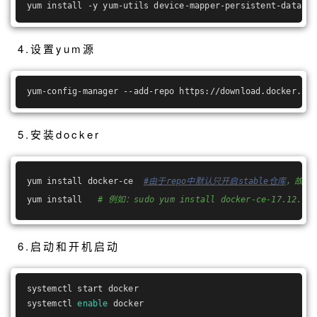
yum install -y yum-utils device-mapper-persistent-data lv
4.设置yum源
yum-config-manager --add-repo https://download.docker.com
5.安装docker
yum install docker-ce  
#由于repo中默认只开启stable仓库
，故这里
yum install   
# 例如：sudo yum install docker-ce-17.12.0.c
6.启动和开机启动
systemctl start docker
systemctl 
enable
 docker